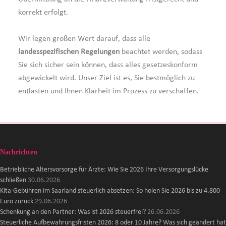
korrekt erfolgt.
Wir legen großen Wert darauf, dass alle
landesspezifischen Regelungen
beachtet werden, sodass
Sie sich sicher sein können, dass alles gesetzeskonform
abgewickelt wird. Unser Ziel ist es, Sie bestmöglich zu
entlasten und Ihnen Klarheit im Prozess zu verschaffen.
Nachrichten
Betriebliche Altersvorsorge für Ärzte: Wie Sie 2026 Ihre Versorgungslücke
schließen
30.06.2026
Kita-Gebühren im Saarland steuerlich absetzen: So holen Sie 2026 bis zu 4.800
Euro zurück
29.06.2026
Schenkung an den Partner: Was ist 2026 steuerfrei?
26.06.2026
Steuerliche Aufbewahrungsfristen 2026: 8 oder 10 Jahre? Was sich geändert hat