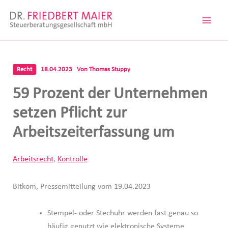
Zum
Inhalt
springen
Recht
18.04.2023
Von
Thomas Stuppy
59 Prozent der Unternehmen
setzen Pflicht zur
Arbeitszeiterfassung um
Arbeitsrecht
,
Kontrolle
Bitkom, Pressemitteilung vom 19.04.2023
Stempel- oder Stechuhr werden fast genau so
häufig genutzt wie elektronische Systeme