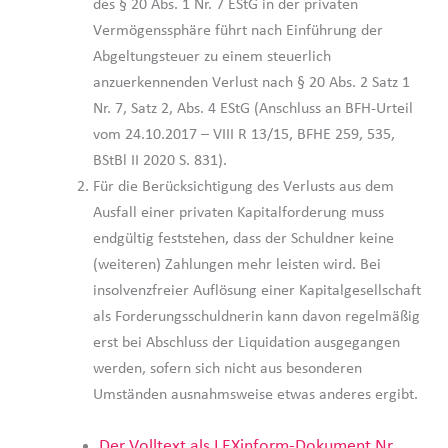
des § 20 Abs. 1 Nr. 7 EStG in der privaten
Vermögenssphäre führt nach Einführung der
Abgeltungsteuer zu einem steuerlich
anzuerkennenden Verlust nach § 20 Abs. 2 Satz 1
Nr. 7, Satz 2, Abs. 4 EStG (Anschluss an BFH-Urteil
vom 24.10.2017 – VIII R 13/15, BFHE 259, 535,
BStBl II 2020 S. 831).
Für die Berücksichtigung des Verlusts aus dem
Ausfall einer privaten Kapitalforderung muss
endgültig feststehen, dass der Schuldner keine
(weiteren) Zahlungen mehr leisten wird. Bei
insolvenzfreier Auflösung einer Kapitalgesellschaft
als Forderungsschuldnerin kann davon regelmäßig
erst bei Abschluss der Liquidation ausgegangen
werden, sofern sich nicht aus besonderen
Umständen ausnahmsweise etwas anderes ergibt.
Der Volltext als LEXinform-Dokument Nr.