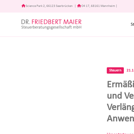
Zum
Science Park 2, 66123 Saarbrücken
|
O4 17, 68161 Mannheim
|
Inhalt
springen
S
Steuern
21.
Ermäßi
und Ve
Verlän
Anwend