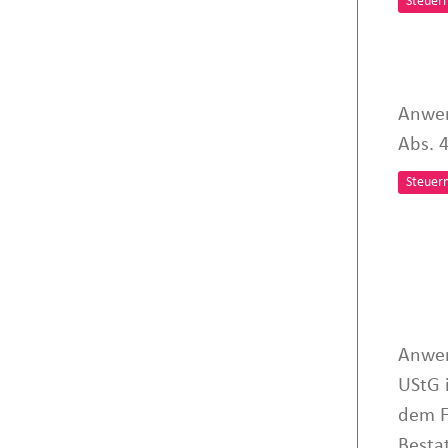
Steuer
Anwen
Abs. 
Steuer
Anwen
UStG 
dem F
Besta