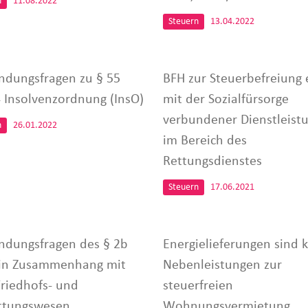
n
11.08.2022
Steuern
13.04.2022
dungsfragen zu § 55
BFH zur Steuerbefreiung 
4 Insolvenzordnung (InsO)
mit der Sozialfürsorge
verbundener Dienstleist
n
26.01.2022
im Bereich des
Rettungsdienstes
Steuern
17.06.2021
dungsfragen des § 2b
Energielieferungen sind 
in Zusammenhang mit
Nebenleistungen zur
riedhofs- und
steuerfreien
ttungswesen
Wohnungsvermietung