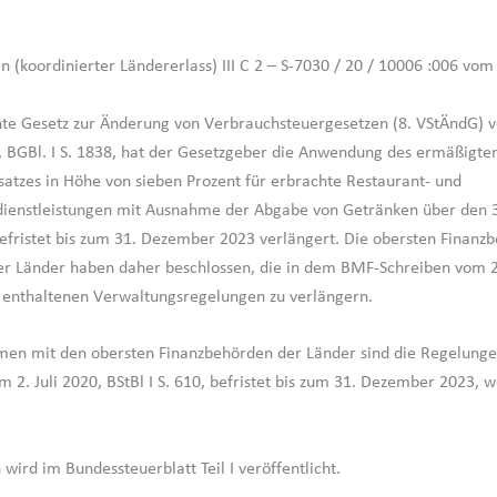
n (koordinierter Ländererlass) III C 2 – S-7030 / 20 / 10006 :006 vo
te Gesetz zur Änderung von Verbrauchsteuergesetzen (8. VStÄndG) 
 BGBl. I S. 1838, hat der Gesetzgeber die Anwendung des ermäßigte
atzes in Höhe von sieben Prozent für erbrachte Restaurant- und
dienstleistungen mit Ausnahme der Abgabe von Getränken über den
efristet bis zum 31. Dezember 2023 verlängert. Die obersten Finanz
r Länder haben daher beschlossen, die in dem BMF-Schreiben vom 2.
0, enthaltenen Verwaltungsregelungen zu verlängern.
men mit den obersten Finanzbehörden der Länder sind die Regelung
 2. Juli 2020, BStBl I S. 610, befristet bis zum 31. Dezember 2023, w
wird im Bundessteuerblatt Teil I veröffentlicht.