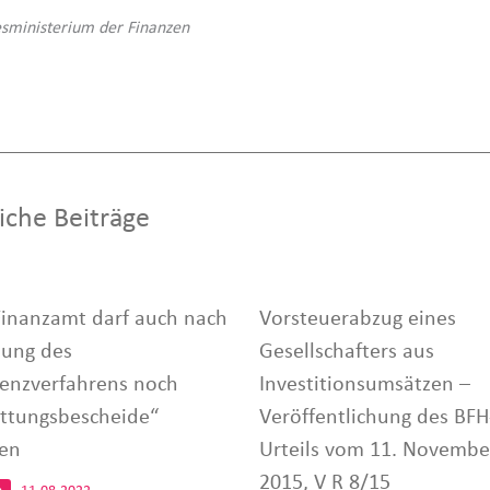
sministerium der Finanzen
iche Beiträge
Finanzamt darf auch nach
Vorsteuerabzug eines
nung des
Gesellschafters aus
venzverfahrens noch
Investitionsumsätzen –
attungsbescheide“
Veröffentlichung des BFH
sen
Urteils vom 11. Novembe
2015, V R 8/15