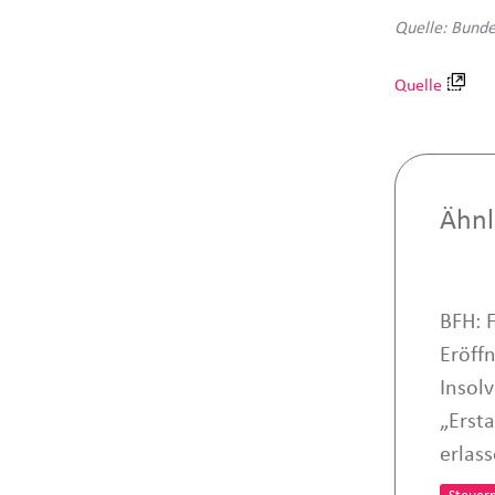
Quelle: Bunde
Quelle
Ähnl
BFH: 
Eröff
Insol
„Erst
erlas