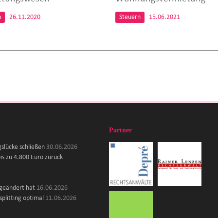
n
26.11.2020
Steuern
15.06.2021
Partner
gslücke schließen
30.06.2026
is zu 4.800 Euro zurück
 geändert hat
16.06.2026
plitting optimal
11.06.2026