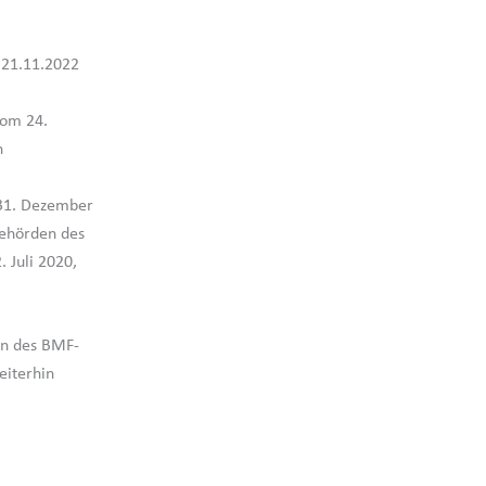
m 21.11.2022
vom 24.
n
 31. Dezember
behörden des
 Juli 2020,
en des BMF-
eiterhin