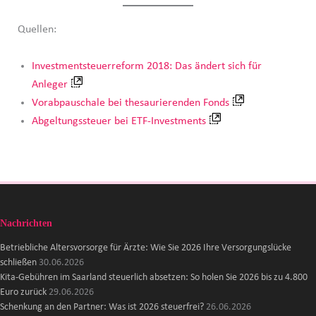
Quellen:
Investmentsteuerreform 2018: Das ändert sich für
Anleger
Vorabpauschale bei thesaurierenden Fonds
Abgeltungssteuer bei ETF-Investments
Nachrichten
Betriebliche Altersvorsorge für Ärzte: Wie Sie 2026 Ihre Versorgungslücke
schließen
30.06.2026
Kita-Gebühren im Saarland steuerlich absetzen: So holen Sie 2026 bis zu 4.800
Euro zurück
29.06.2026
Schenkung an den Partner: Was ist 2026 steuerfrei?
26.06.2026