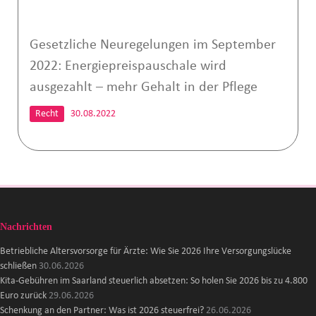
Gesetzliche Neuregelungen im September
2022: Energiepreispauschale wird
ausgezahlt – mehr Gehalt in der Pflege
Recht
30.08.2022
Nachrichten
Betriebliche Altersvorsorge für Ärzte: Wie Sie 2026 Ihre Versorgungslücke
schließen
30.06.2026
Kita-Gebühren im Saarland steuerlich absetzen: So holen Sie 2026 bis zu 4.800
Euro zurück
29.06.2026
Schenkung an den Partner: Was ist 2026 steuerfrei?
26.06.2026