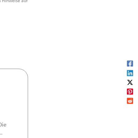
h Hinweise auf
Die
–