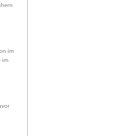
ähern
ion im
 im
uvor