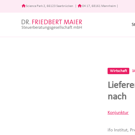
Zum
Science Park 2, 66123 Saarbrücken
|
O4 17, 68161 Mannheim
|
Inhalt
springen
S
Wirtschaft
1
Liefer
nach
Konjunktur
ifo Institut, 