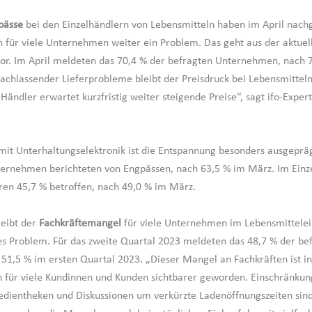
pässe
bei den Einzelhändlern von Lebensmitteln haben im April nach
h für viele Unternehmen weiter ein Problem. Das geht aus der aktuell
r. Im April meldeten das 70,4 % der befragten Unternehmen, nach 
nachlassender Lieferprobleme bleibt der Preisdruck bei Lebensmittel
ändler erwartet kurzfristig weiter steigende Preise“, sagt ifo-Expert
it Unterhaltungselektronik ist die Entspannung besonders ausgepräg
ernehmen berichteten von Engpässen, nach 63,5 % im März. Im Einz
en 45,7 % betroffen, nach 49,0 % im März.
leibt der
Fachkräftemangel
für viele Unternehmen im Lebensmittelei
s Problem. Für das zweite Quartal 2023 meldeten das 48,7 % der be
 51,5 % im ersten Quartal 2023. „Dieser Mangel an Fachkräften ist in
 für viele Kundinnen und Kunden sichtbarer geworden. Einschränku
edientheken und Diskussionen um verkürzte Ladenöffnungszeiten sind