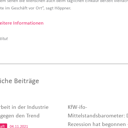
dem sehen die Menschen auch beim täglichen Einkauf derzeit vielfac
te im Geschäft vor Ort“, sagt Höppner.
itere Informationen
titut
iche Beiträge
beit in der Industrie
KfW-ifo-
t gegen den Trend
Mittelstandsbarometer: 
Rezession hat begonnen 
aft
04.11.2021