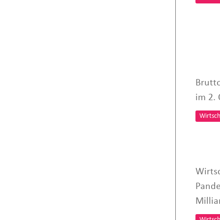
Brutt
im 2.
Wirtsch
Wirts
Pande
Milli
Wirtsch