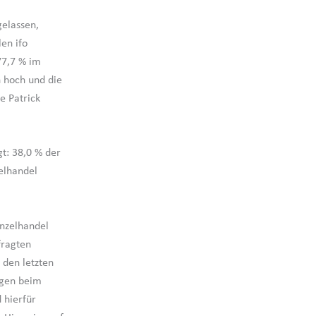
gelassen,
en ifo
77,7 % im
n hoch und die
e Patrick
t: 38,0 % der
elhandel
nzelhandel
fragten
 den letzten
ngen beim
 hierfür