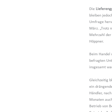
Die
Liefereng
bleiben jedoc
Umfrage hervo
März. „Trotz 
Mehrzahl der H
Höppner.
Beim Handel m
befragten Unt
insgesamt war
Gleichzeitig b
ein drängende
Händler, nach
Monaten auch
Betrieb von B