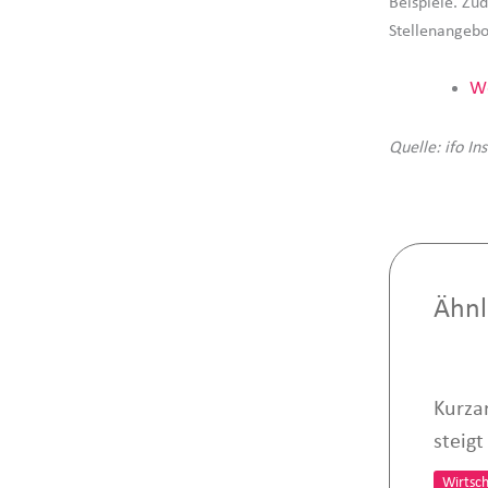
Beispiele. Zu
Stellenangebo
We
Quelle: ifo Ins
Ähnl
Kurzar
steig
Wirtsch