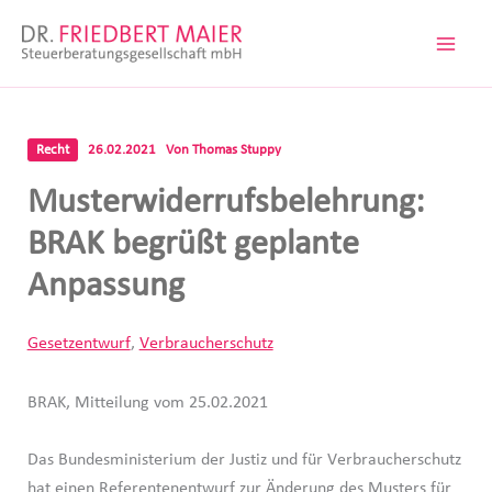
Zum
Inhalt
springen
Recht
26.02.2021
Von
Thomas Stuppy
Musterwiderrufsbelehrung:
BRAK begrüßt geplante
Anpassung
Gesetzentwurf
,
Verbraucherschutz
BRAK, Mitteilung vom 25.02.2021
Das Bundesministerium der Justiz und für Verbraucherschutz
hat einen Referentenentwurf zur Änderung des Musters für