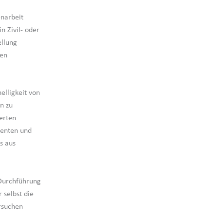
narbeit
 Zivil- oder
llung
den
elligkeit von
n zu
erten
menten und
s aus
Durchführung
 selbst die
rsuchen