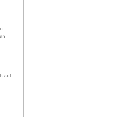
en
len
h auf