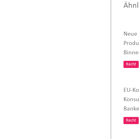
Ähnl
Neue 
Produ
Binne
Recht
EU-Ko
Konsul
Banke
Recht