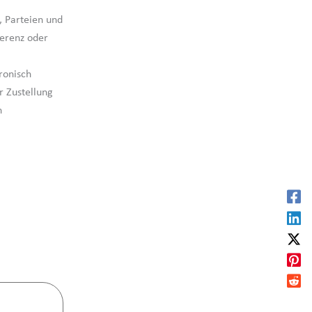
, Parteien und
ferenz oder
ronisch
r Zustellung
n