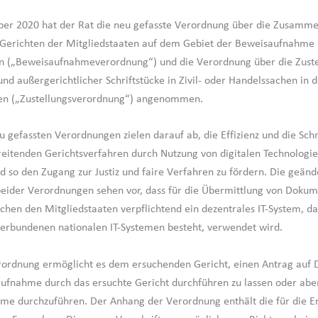
er 2020 hat der Rat die neu gefasste Verordnung über die Zusamme
Gerichten der Mitgliedstaaten auf dem Gebiet der Beweisaufnahme in
n („Beweisaufnahmeverordnung“) und die Verordnung über die Zuste
und außergerichtlicher Schriftstücke in Zivil- oder Handelssachen in 
ten („Zustellungsverordnung“) angenommen.
u gefassten Verordnungen zielen darauf ab, die Effizienz und die Schn
eitenden Gerichtsverfahren durch Nutzung von digitalen Technologie
d so den Zugang zur Justiz und faire Verfahren zu fördern. Die geänd
beider Verordnungen sehen vor, dass für die Übermittlung von Doku
chen den Mitgliedstaaten verpflichtend ein dezentrales IT-System, da
erbundenen nationalen IT-Systemen besteht, verwendet wird.
ordnung ermöglicht es dem ersuchenden Gericht, einen Antrag auf 
ufnahme durch das ersuchte Gericht durchführen zu lassen oder aber
e durchzuführen. Der Anhang der Verordnung enthält die für die E