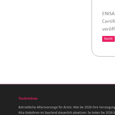
ENISA
Certi
veröff
Recht
Nachrichten
Betriebliche Altersvorsorge für Ärzte: Wie Sie 2026 Ihre Versorgun
Kita-Gebühren im Saarland steuerlich absetzen: So holen Sie 2026 b