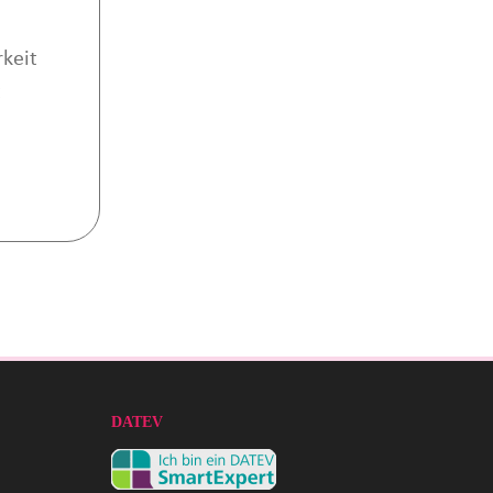
keit
t
DATEV