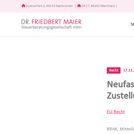
Zum
Science Park 2, 66123 Saarbrücken
|
O4 17, 68161 Mannheim
|
Inhalt
springen
S
Recht
17.11
Neufas
Zustel
EU-Recht
BRAK, Mittei