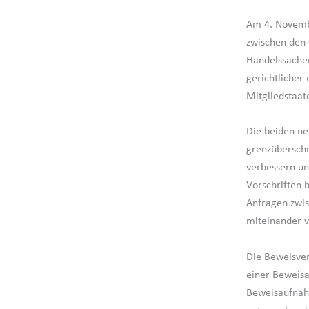
Am 4. Novemb
zwischen den 
Handelssache
gerichtlicher 
Mitgliedstaa
Die beiden ne
grenzüberschr
verbessern un
Vorschriften 
Anfragen zwis
miteinander v
Die Beweisver
einer Beweisa
Beweisaufnahm