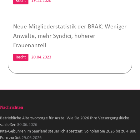
Recht
19.11.2020
Neue Mitgliederstatistik der BRAK: Weniger
Anwälte, mehr Syndici, höherer
Frauenanteil
Recht
20.04.2023
Nachrichten
Betriebliche Altersvorsorge für Ärzte: Wie Sie 2026 Ihre Versorgungslücke
schließen
30.06.2026
Kita-Gebühren im Saarland steuerlich absetzen: So holen Sie 2026 bis zu 4.800
Euro zurück
29.06.2026