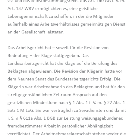
GG und das Selbstbestimmungsrecht aus Art. 140 GG i. V. m.
Art. 137 WRV ermöglichten es, eine geistliche
Lebensgemeinschaft zu schaffen, in der die Mitglieder
außerhalb eines Arbeitsverhältnisses gemeinnützigen Dienst
an der Gesellschaft leisteten.
Das Arbeitsgericht hat – soweit für die Revision von
Bedeutung – der Klage stattgegeben. Das
Landesarbeitsgericht hat die Klage auf die Berufung des
Beklagten abgewiesen. Die Revision der Klägerin hatte vor
dem Neunten Senat des Bundesarbeitsgerichts Erfolg. Die
Klägerin war Arbeitnehmerin des Beklagten und hat für den
streitgegenständlichen Zeitraum Anspruch auf den
gesetzlichen Mindestlohn nach § 1 Abs. 1 i. V. m. § 22 Abs. 1
Satz 1 MiLoG. Sie war vertraglich zu Sevadiensten und damit
i. S. v. § 611a Abs. 1 BGB zur Leistung weisungsgebundener,
fremdbestimmter Arbeit in persönlicher Abhängigkeit
verpflichtet. Der Arbeitnehmereigenschaft stehen weder die