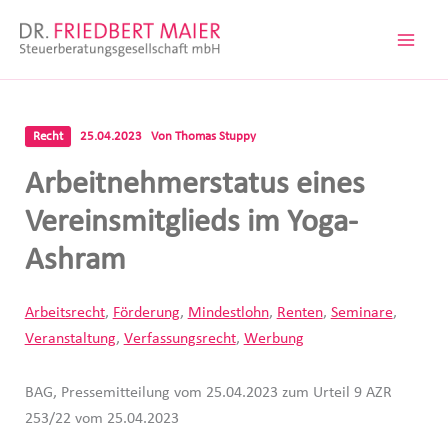
Zum
Inhalt
springen
Recht
25.04.2023
Von
Thomas Stuppy
Arbeitnehmerstatus eines
Vereinsmitglieds im Yoga-
Ashram
Arbeitsrecht
,
Förderung
,
Mindestlohn
,
Renten
,
Seminare
,
Veranstaltung
,
Verfassungsrecht
,
Werbung
BAG, Pressemitteilung vom 25.04.2023 zum Urteil 9 AZR
253/22 vom 25.04.2023