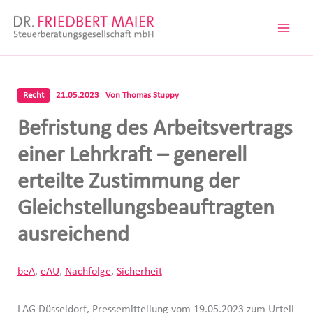
Zum
Inhalt
springen
Recht
21.05.2023
Von
Thomas Stuppy
Befristung des Arbeitsvertrags
einer Lehrkraft – generell
erteilte Zustimmung der
Gleichstellungsbeauftragten
ausreichend
beA
,
eAU
,
Nachfolge
,
Sicherheit
LAG Düsseldorf, Pressemitteilung vom 19.05.2023 zum Urteil