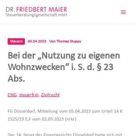
Zum
Inhalt
springen
Steuern
04.04.2023
Von
Thomas Stuppy
Bei der „Nutzung zu eigenen
Wohnzwecken“ i. S. d. § 23
Abs.
EStG
,
steuerfrei
,
Zivilrecht
FG Düsseldorf, Mitteilung vom 05.04.2023 zum Urteil 14 K
1525/19 E,F vom 02.03.2023 (nrkr)
Der 14. Senat des Finanzgerichts Düsseldorf hatte sich mit