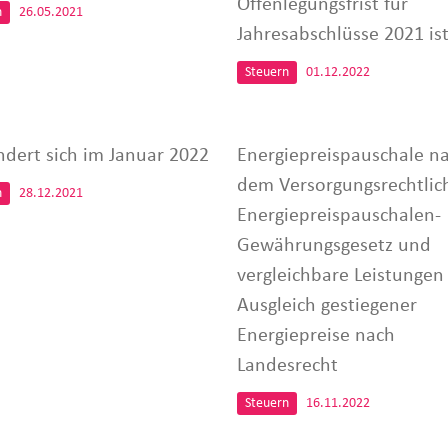
Offenlegungsfrist für
n
26.05.2021
Jahresabschlüsse 2021 ist
Steuern
01.12.2022
ndert sich im Januar 2022
Energiepreispauschale n
dem Versorgungsrechtlic
n
28.12.2021
Energiepreispauschalen-
Gewährungsgesetz und
vergleichbare Leistunge
Ausgleich gestiegener
Energiepreise nach
Landesrecht
Steuern
16.11.2022