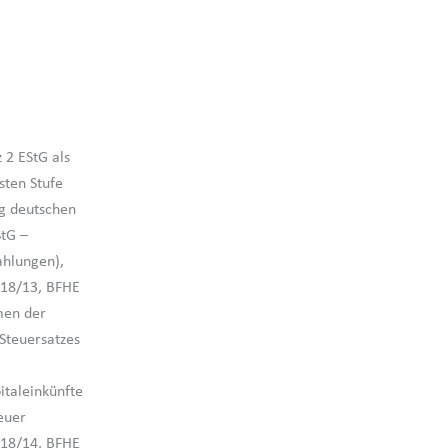
 2 EStG als
sten Stufe
g deutschen
StG –
ahlungen),
 18/13, BFHE
men der
Steuersatzes
italeinkünfte
euer
 18/14, BFHE