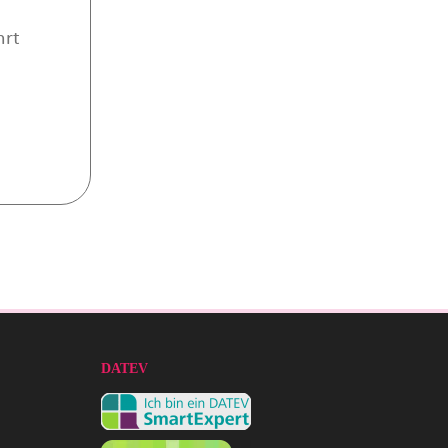
hrt
DATEV