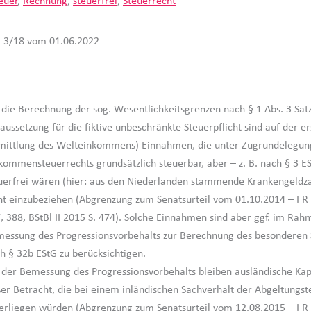
euer
,
Rechnung
,
steuerfrei
,
Steuerrecht
 R 3/18 vom 01.06.2022
 die Berechnung der sog. Wesentlichkeitsgrenzen nach § 1 Abs. 3 Satz
aussetzung für die fiktive unbeschränkte Steuerpflicht sind auf der er
mittlung des Welteinkommens) Einnahmen, die unter Zugrundelegun
kommensteuerrechts grundsätzlich steuerbar, aber – z. B. nach § 3 E
uerfrei wären (hier: aus den Niederlanden stammende Krankengeldz
ht einzubeziehen (Abgrenzung zum Senatsurteil vom 01.10.2014 – I R
, 388, BStBl II 2015 S. 474). Solche Einnahmen sind aber ggf. im Rah
essung des Progressionsvorbehalts zur Berechnung des besonderen 
h § 32b EStG zu berücksichtigen.
 der Bemessung des Progressionsvorbehalts bleiben ausländische Kap
er Betracht, die bei einem inländischen Sachverhalt der Abgeltungst
erliegen würden (Abgrenzung zum Senatsurteil vom 12.08.2015 – I R