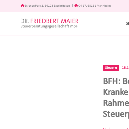
Zum
Science Park 2, 66123 Saarbrücken
|
O4 17, 68161 Mannheim
|
Inhalt
springen
S
Steuern
13.
BFH: B
Kranke
Rahmen
Steuer