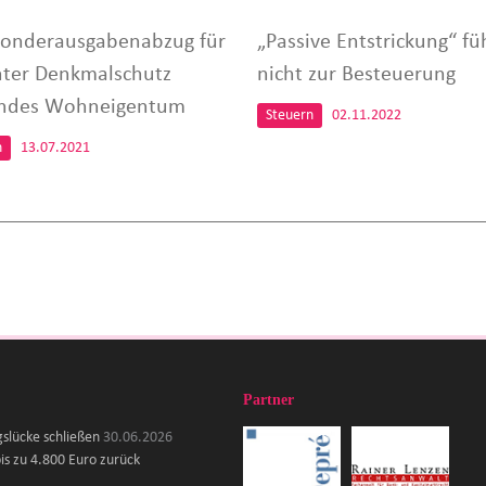
onderausgabenabzug für
„Passive Entstrickung“ fü
nter Denkmalschutz
nicht zur Besteuerung
endes Wohneigentum
Steuern
02.11.2022
n
13.07.2021
Partner
gslücke schließen
30.06.2026
is zu 4.800 Euro zurück