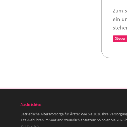
Zum S
ein u
steh
Steuer
Nachrichten
Betriebliche Altersvorsorge für Ärzte: Wie Sie 2026 Ihre Versorgun
Kita-Gebühren im Saarland steuerlich absetzen: So holen Sie 2026 b
29.06.2026