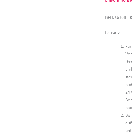
Einkommenst
BFH, Urteil I
Leitsatz
Für
Vor
(Er
Ein
ste
nic
247
Bem
nac
Bei
auß
unt