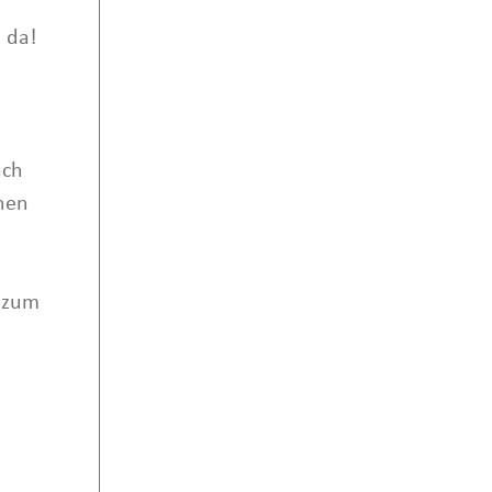
 da!
ach
hen
n zum