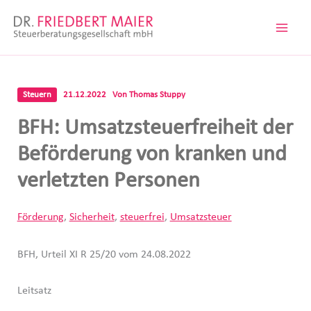
Zum
Inhalt
springen
Steuern
21.12.2022
Von
Thomas Stuppy
BFH: Umsatzsteuerfreiheit der
Beförderung von kranken und
verletzten Personen
Förderung
,
Sicherheit
,
steuerfrei
,
Umsatzsteuer
BFH, Urteil XI R 25/20 vom 24.08.2022
Leitsatz