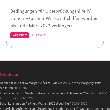
Bedingungen für Überbrückungshilfe IV
stehen – Corona-Wirtschaftshilfen werden
bis Ende März 2022 verlängert
Wirtschaft
03.12.2021
Nachrichten
Betriebliche Altersvorsorge für Ärzte: Wie Sie 2026 Ihre Versorgungslücke
schließen
30.06.2026
Kita-Gebühren im Saarland steuerlich absetzen: So holen Sie 2026 bis zu 4.800
Euro zurück
29.06.2026
Schenkung an den Partner: Was ist 2026 steuerfrei?
26.06.2026
Steuerliche Aufbewahrungsfristen 2026: 8 oder 10 Jahre? Was sich geändert hat