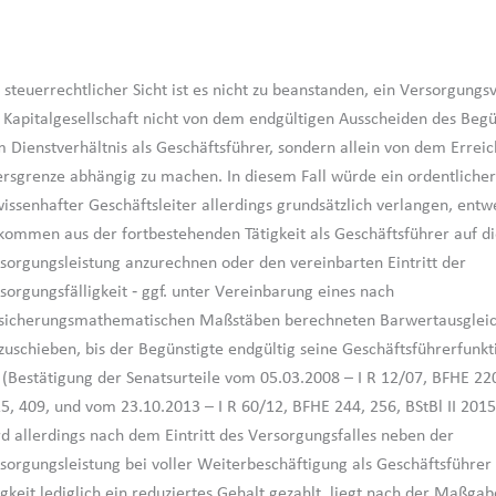
 steuerrechtlicher Sicht ist es nicht zu beanstanden, ein Versorgung
 Kapitalgesellschaft nicht von dem endgültigen Ausscheiden des Begü
 Dienstverhältnis als Geschäftsführer, sondern allein von dem Errei
ersgrenze abhängig zu machen. In diesem Fall würde ein ordentliche
issenhafter Geschäftsleiter allerdings grundsätzlich verlangen, entw
kommen aus der fortbestehenden Tätigkeit als Geschäftsführer auf d
sorgungsleistung anzurechnen oder den vereinbarten Eintritt der
sorgungsfälligkeit ‑ ggf. unter Vereinbarung eines nach
sicherungsmathematischen Maßstäben berechneten Barwertausgleic
zuschieben, bis der Begünstigte endgültig seine Geschäftsführerfunk
 (Bestätigung der Senatsurteile vom 05.03.2008 – I R 12/07, BFHE 220,
5, 409, und vom 23.10.2013 – I R 60/12, BFHE 244, 256, BStBl II 2015
d allerdings nach dem Eintritt des Versorgungsfalles neben der
sorgungsleistung bei voller Weiterbeschäftigung als Geschäftsführer 
igkeit lediglich ein reduziertes Gehalt gezahlt, liegt nach der Maßgab