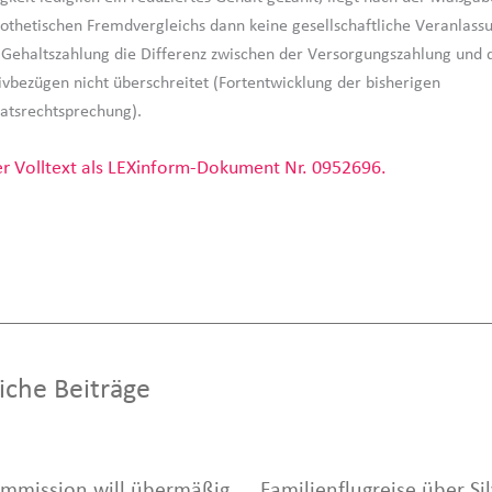
othetischen Fremdvergleichs dann keine gesellschaftliche Veranlass
 Gehaltszahlung die Differenz zwischen der Versorgungszahlung und d
ivbezügen nicht überschreitet (Fortentwicklung der bisherigen
atsrechtsprechung).
r Volltext als LEXinform-Dokument Nr. 0952696.
iche Beiträge
mmission will übermäßig
Familienflugreise über Si