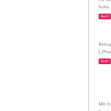
hohe 
Recht
Betru
(„Pha
Recht
Mit F