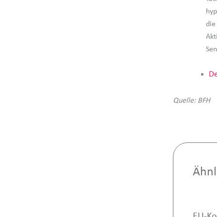
hyp
die
Akt
Sen
De
Quelle: BFH
Ähnl
EU-Ko