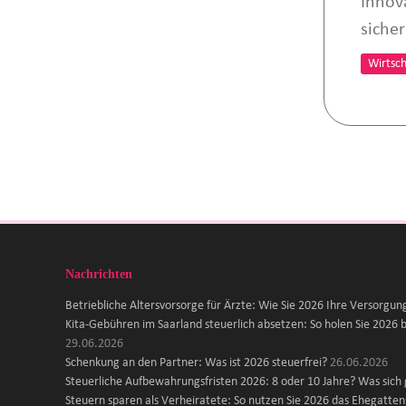
Innov
siche
Wirtsch
Nachrichten
Betriebliche Altersvorsorge für Ärzte: Wie Sie 2026 Ihre Versorgun
Kita-Gebühren im Saarland steuerlich absetzen: So holen Sie 2026 b
29.06.2026
Schenkung an den Partner: Was ist 2026 steuerfrei?
26.06.2026
Steuerliche Aufbewahrungsfristen 2026: 8 oder 10 Jahre? Was sich
Steuern sparen als Verheiratete: So nutzen Sie 2026 das Ehegattens