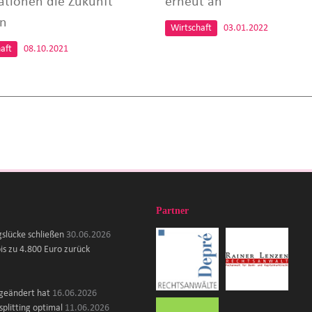
ationen die Zukunft
erneut an
rn
Wirtschaft
03.01.2022
aft
08.10.2021
Partner
gslücke schließen
30.06.2026
is zu 4.800 Euro zurück
 geändert hat
16.06.2026
plitting optimal
11.06.2026