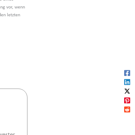
ung vor, wenn
en letzten
lvester