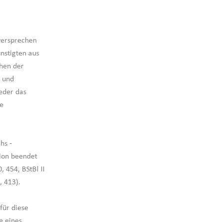
sversprechen
nstigten aus
chen der
r und
eder das
ie
hs ‑
tion beendet
 454, BStBl II
, 413).
für diese
e eines