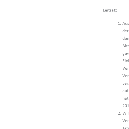
Leitsatz
Aus
der
dem
Alt
gew
Ein
Ver
Ver
ver
auf
hat
201
Wir
Ver
Tät