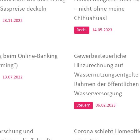
Gaspreise deckeln
– nicht ohne meine
Chihuahuas!
23.11.2022
Recht
14.05.2023
g beim Online-Banking
Gewerbesteuerliche
rming“)
Hinzurechnung auf
Wassernutzungsentgelte
13.07.2022
Rahmen der öffentlichen
Wasserversorgung
Steuern
06.02.2023
orschung und
Corona schiebt Homeoffi