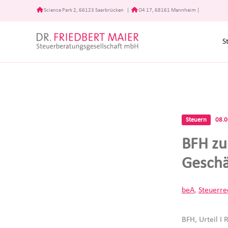
Zum
Science Park 2, 66123 Saarbrücken
|
O4 17, 68161 Mannheim
|
Inhalt
springen
S
Steuern
08.
BFH zu
Geschä
beA
,
Steuerre
BFH, Urteil I