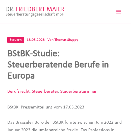
Zum
Inhalt
springen
Steuern
18.05.2023
Von
Thomas Stuppy
BStBK-Studie:
Steuerberatende Berufe in
Europa
Berufsrecht
,
Steuerberater
,
Steuerberaterinnen
BStBK, Pressemitteilung vom 17.05.2023
Das Brüsseler Büro der BStBK führte zwischen Juni 2022 und
Januar 2023 die umfangreiche Studie „Tax Professions in