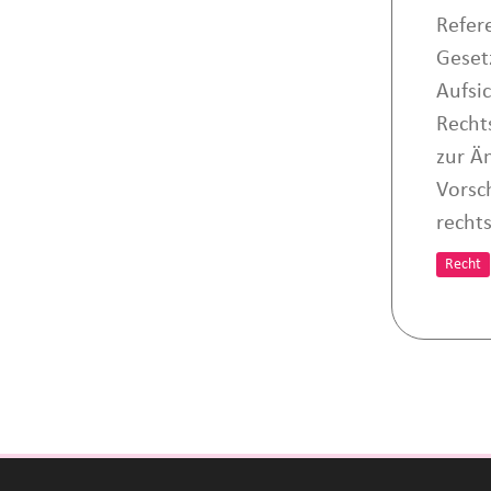
Refer
Geset
Aufsic
Recht
zur Ä
Vorsc
recht
Recht