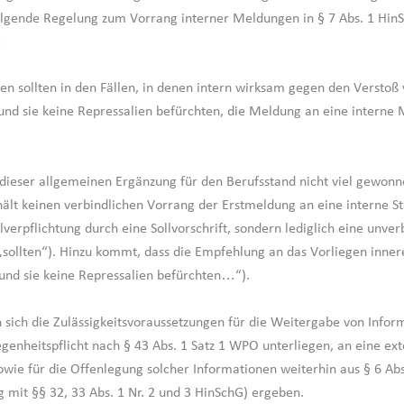
lgende Regelung zum Vorrang interner Meldungen in § 7 Abs. 1 Hin
:
en sollten in den Fällen, in denen intern wirksam gegen den Versto
nd sie keine Repressalien befürchten, die Meldung an eine interne 
t dieser allgemeinen Ergänzung für den Berufsstand nicht viel gewonn
ält keinen verbindlichen Vorrang der Erstmeldung an eine interne St
lverpflichtung durch eine Sollvorschrift, sondern lediglich eine unver
sollten“). Hinzu kommt, dass die Empfehlung an das Vorliegen inner
nd sie keine Repressalien befürchten…“).
sich die Zulässigkeitsvoraussetzungen für die Weitergabe von Infor
genheitspflicht nach § 43 Abs. 1 Satz 1 WPO unterliegen, an eine ex
owie für die Offenlegung solcher Informationen weiterhin aus § 6 Ab
g mit §§ 32, 33 Abs. 1 Nr. 2 und 3 HinSchG) ergeben.