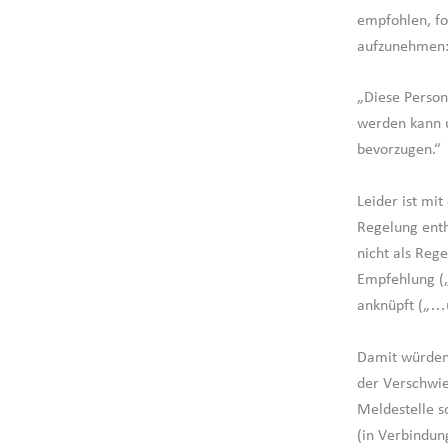
empfohlen, fo
aufzunehmen
„Diese Person
werden kann u
bevorzugen.“
Leider ist mi
Regelung enth
nicht als Rege
Empfehlung („
anknüpft („…u
Damit würden 
der Verschwie
Meldestelle s
(in Verbindun