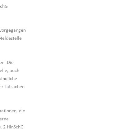
SchG
ß vorgegangen
Meldestelle
en. Die
elle, auch
bindliche
er Tatsachen
mationen, die
terne
s. 2 HinSchG