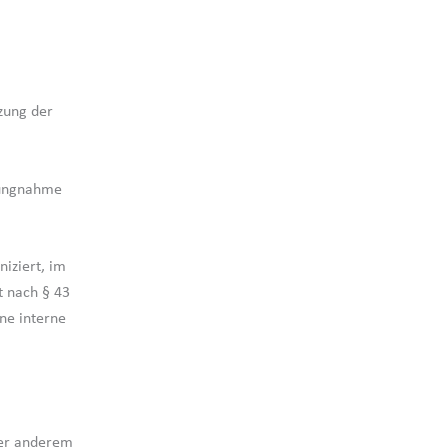
zung der
lungnahme
iziert, im
t nach § 43
ne interne
ter anderem