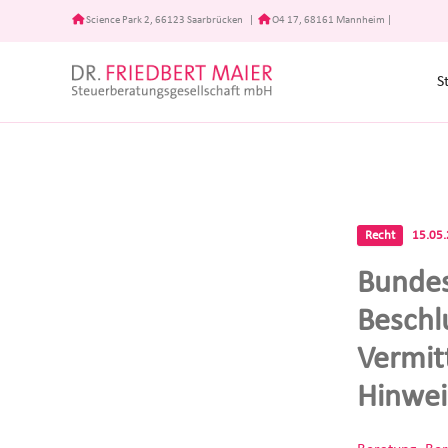
Zum
Science Park 2, 66123 Saarbrücken
|
O4 17, 68161 Mannheim
|
Inhalt
springen
S
Recht
15.05
Bundes
Beschl
Vermit
Hinwei