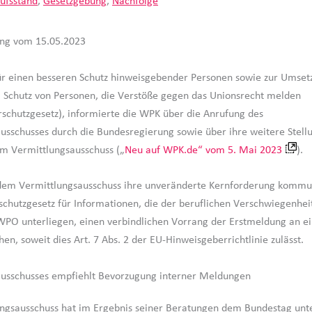
ufsstand
,
Gesetzgebung
,
Nachfolge
ung vom 15.05.2023
r einen besseren Schutz hinweisgebender Personen sowie zur Umset
m Schutz von Personen, die Verstöße gegen das Unionsrecht melden
schutzgesetz), informierte die WPK über die Anrufung des
usschusses durch die Bundesregierung sowie über ihre weitere Stel
m Vermittlungsausschuss („
Neu auf WPK.de“ vom 5. Mai 2023
).
dem Vermittlungsausschuss ihre unveränderte Kernforderung kommun
chutzgesetz für Informationen, die der beruflichen Verschwiegenhei
 WPO unterliegen, einen verbindlichen Vorrang der Erstmeldung an ei
hen, soweit dies Art. 7 Abs. 2 der EU-Hinweisgeberrichtlinie zulässt.
ausschusses empfiehlt Bevorzugung interner Meldungen
ungsausschuss hat im Ergebnis seiner Beratungen dem Bundestag un