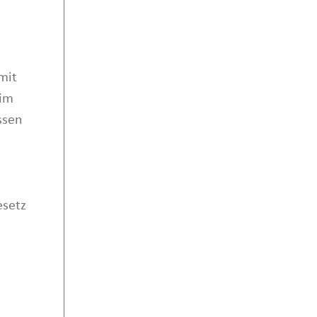
mit
 im
ssen
setz