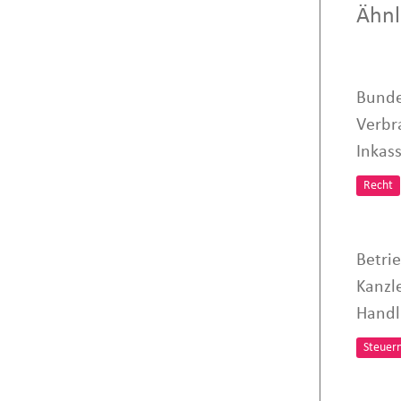
Ähnl
Bundes
Verbr
Inkas
Recht
Betri
Kanzl
Handl
Steuer