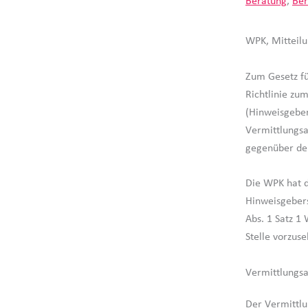
Beratung
,
Ber
WPK, Mitteil
Zum Gesetz fü
Richtlinie zu
(Hinweisgeber
Vermittlungsa
gegenüber de
Die WPK hat 
Hinweisgebers
Abs. 1 Satz 1
Stelle vorzuse
Vermittlungs
Der Vermittl