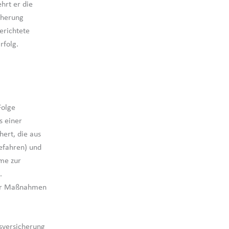
hrt er die
cherung
erichtete
rfolg.
Folge
s einer
ert, die aus
efahren) und
me zur
.
cher Maßnahmen
sversicherung