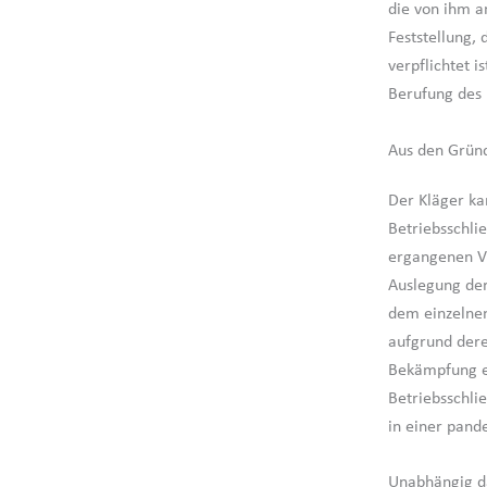
die von ihm a
Feststellung,
verpflichtet 
Berufung des 
Aus den Grün
Der Kläger ka
Betriebsschli
ergangenen Ve
Auslegung der
dem einzelnen
aufgrund dere
Bekämpfung ei
Betriebsschli
in einer pand
Unabhängig da