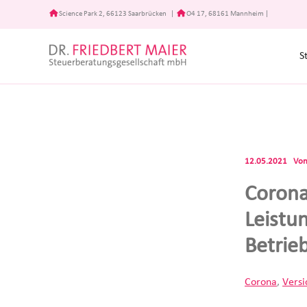
Zum
Science Park 2, 66123 Saarbrücken
|
O4 17, 68161 Mannheim
|
Inhalt
springen
S
12.05.2021
Vo
Corona
Leistu
Betrie
Corona
,
Versi