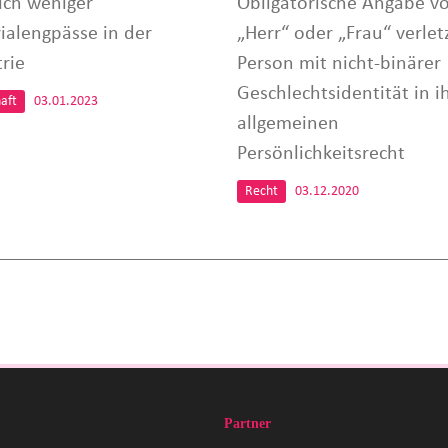
ich weniger
Obligatorische Angabe v
ialengpässe in der
„Herr“ oder „Frau“ verlet
rie
Person mit nicht-binärer
Geschlechtsidentität in 
aft
03.01.2023
allgemeinen
Persönlichkeitsrecht
Recht
03.12.2020
Partner