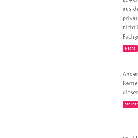
aus d
privat
nicht
Fachg
Recht
Änder
Rente
diese
Steuer