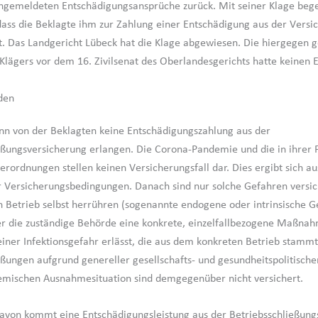
ngemeldeten Entschädigungsansprüche zurück. Mit seiner Klage bege
 dass die Beklagte ihm zur Zahlung einer Entschädigung aus der Versi
ist. Das Landgericht Lübeck hat die Klage abgewiesen. Die hiergegen g
Klägers vor dem 16. Zivilsenat des Oberlandesgerichts hatte keinen E
den
nn von der Beklagten keine Entschädigungszahlung aus der
eßungsversicherung erlangen. Die Corona-Pandemie und die in ihrer 
rordnungen stellen keinen Versicherungsfall dar. Dies ergibt sich au
 Versicherungsbedingungen. Danach sind nur solche Gefahren versich
 Betrieb selbst herrühren (sogenannte endogene oder intrinsische G
r die zuständige Behörde eine konkrete, einzelfallbezogene Maßnah
ner Infektionsgefahr erlässt, die aus dem konkreten Betrieb stammt
eßungen aufgrund genereller gesellschafts- und gesundheitspolitis
emischen Ausnahmesituation sind demgegenüber nicht versichert.
von kommt eine Entschädigungsleistung aus der Betriebsschließung