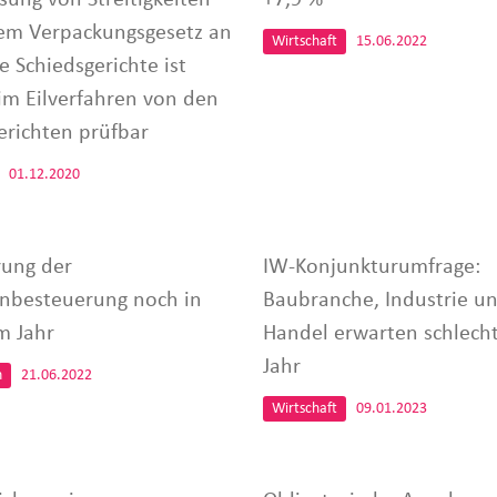
em Verpackungsgesetz an
Wirtschaft
15.06.2022
e Schiedsgerichte ist
 im Eilverfahren von den
erichten prüfbar
01.12.2020
ung der
IW-Konjunkturumfrage:
nbesteuerung noch in
Baubranche, Industrie u
m Jahr
Handel erwarten schlech
Jahr
n
21.06.2022
Wirtschaft
09.01.2023