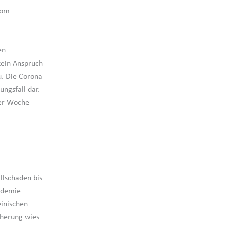
vom
en
kein Anspruch
u. Die Corona-
ngsfall dar.
ser Woche
llschaden bis
andemie
inischen
cherung wies