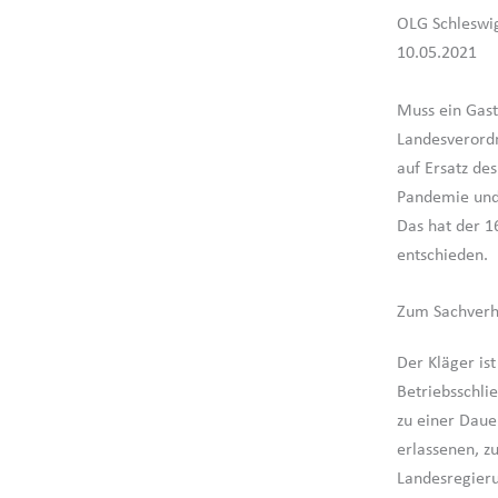
OLG Schleswig
10.05.2021
Muss ein Gast
Landesverord
auf Ersatz de
Pandemie und 
Das hat der 1
entschieden.
Zum Sachverh
Der Kläger ist
Betriebsschli
zu einer Daue
erlassenen, z
Landesregieru