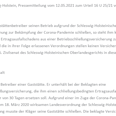
-Holstein, Pressemitteilung vom 12.05.2021 zum Urteil 16 U 25/21 
stättenbetreiber seinen Betrieb aufgrund der Schleswig-Holsteinisch
nung zur Bekämpfung der Corona-Pandemie schließen, so steht ihm 
s Ertragsausfallschadens aus einer Betriebsschließungsversicherung z
die in ihrer Folge erlassenen Verordnungen stellen keinen Versicheru
6. Zivilsenat des Schleswig-Holsteinischen Oberlandesgerichts in die
alt
 Betreiber einer Gaststätte. Er unterhält bei der Beklagten eine
eßungsversicherung, die ihm einen schließungsbedingten Ertragsausfa
r von 30 Tagen ersetzen soll. Aufgrund einer im Zuge der Corona-P
um 18. März 2020 wirksamen Landesverordnung der Schleswig-Holste
ng musste der Kläger seine Gaststätte schließen. Die beklagte Versi