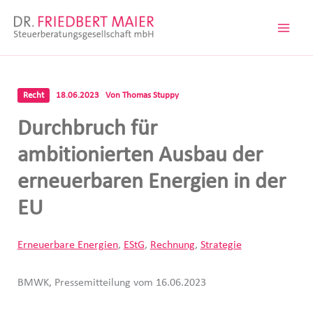
Zum
Inhalt
springen
Recht
18.06.2023
Von
Thomas Stuppy
Durchbruch für
ambitionierten Ausbau der
erneuerbaren Energien in der
EU
Erneuerbare Energien
,
EStG
,
Rechnung
,
Strategie
BMWK, Pressemitteilung vom 16.06.2023