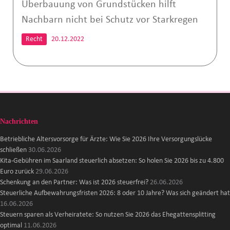
Überbauung von Grundstücken hilft
Nachbarn nicht bei Schutz vor Starkregen
Recht
20.12.2022
Nachrichten
Betriebliche Altersvorsorge für Ärzte: Wie Sie 2026 Ihre Versorgungslücke
schließen
30.06.2026
Kita-Gebühren im Saarland steuerlich absetzen: So holen Sie 2026 bis zu 4.800
Euro zurück
29.06.2026
Schenkung an den Partner: Was ist 2026 steuerfrei?
26.06.2026
Steuerliche Aufbewahrungsfristen 2026: 8 oder 10 Jahre? Was sich geändert hat
16.06.2026
Steuern sparen als Verheiratete: So nutzen Sie 2026 das Ehegattensplitting
optimal
11.06.2026