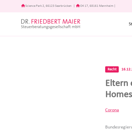
Zum
Science Park 2, 66123 Saarbrücken
|
O4 17, 68161 Mannheim
|
Inhalt
springen
S
Recht
16.12
Eltern
Homes
Corona
Bundesregieru