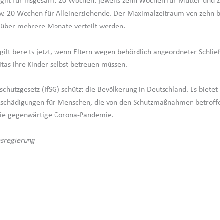
gilt für insgesamt 20 Wochen: jeweils zehn Wochen für Mütter und
zw. 20 Wochen für Alleinerziehende. Der Maximalzeitraum von zehn b
über mehrere Monate verteilt werden.
gilt bereits jetzt, wenn Eltern wegen behördlich angeordneter Schli
itas ihre Kinder selbst betreuen müssen.
sschutzgesetz (IfSG) schützt die Bevölkerung in Deutschland. Es biete
ntschädigungen für Menschen, die von den Schutzmaßnahmen betroffe
 die gegenwärtige Corona-Pandemie.
esregierung