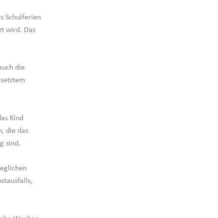
s Schulferien
t wird. Das
auch die
esetztem
das Kind
, die das
g sind.
geglichen
tausfalls,