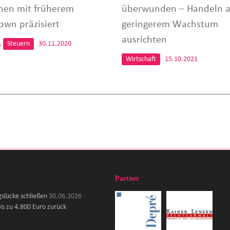
nen mit früherem
überwunden – Handeln 
own präzisiert
geringerem Wachstum
ausrichten
,
Steuern
30.11.2020
Wirtschaft
15.10.2021
Partner
gslücke schließen
30.06.2026
is zu 4.800 Euro zurück