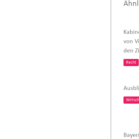
Ähnl
Kabin
von V
den Zi
Recht
Ausbli
Wirtsch
Bayer