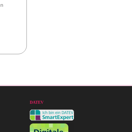
an
DATEV