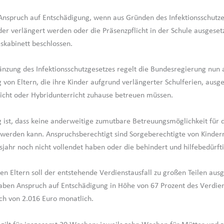
Anspruch auf Entschädigung, wenn aus Gründen des Infektionsschutze
er verlängert werden oder die Präsenzpflicht in der Schule ausgesetz
skabinett beschlossen.
änzung des Infektionsschutzgesetzes regelt die Bundesregierung nun 
 von Eltern, die ihre Kinder aufgrund verlängerter Schulferien, ausg
icht oder Hybridunterricht zuhause betreuen müssen.
 ist, dass keine anderweitige zumutbare Betreuungsmöglichkeit für 
t werden kann. Anspruchsberechtigt sind Sorgeberechtigte von Kindern
sjahr noch nicht vollendet haben oder die behindert und hilfebedürfti
en Eltern soll der entstehende Verdienstausfall zu großen Teilen aus
aben Anspruch auf Entschädigung in Höhe von 67 Prozent des Verdiens
h von 2.016 Euro monatlich.