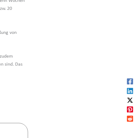
 zehn Wochen
zw. 20
eßung von
t zudem
n sind. Das