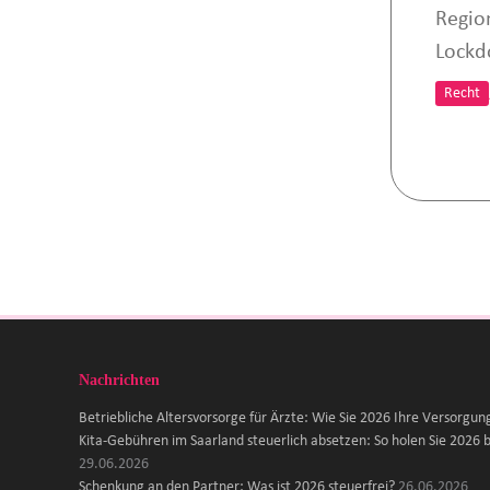
Regio
Lockd
Recht
Nachrichten
Betriebliche Altersvorsorge für Ärzte: Wie Sie 2026 Ihre Versorgun
Kita-Gebühren im Saarland steuerlich absetzen: So holen Sie 2026 b
29.06.2026
Schenkung an den Partner: Was ist 2026 steuerfrei?
26.06.2026