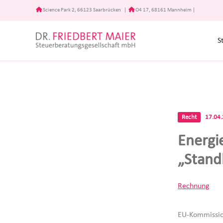
Zum
Science Park 2, 66123 Saarbrücken
|
O4 17, 68161 Mannheim
|
Inhalt
springen
S
Recht
17.04
Energi
„Stand
Rechnung
EU-Kommissio