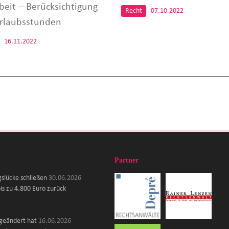
beit – Berücksichtigung
Recht
07.10.2022
rlaubsstunden
16.11.2022
Partner
gslücke schließen
30.06.2026
is zu 4.800 Euro zurück
 geändert hat
16.06.2026