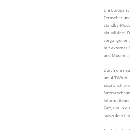
Die Europäisc
Fernseher un
Standby-Modu
aktualisiert.
vergangenen J
mit externer 
und Modems) o
Durch die neu
um 4 TWh zu r
Zusätzlich pr
Stromrechnung
Informationen
Zeit, um in d
außerdem leic