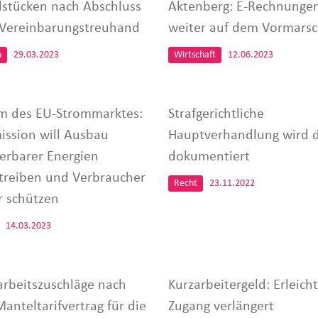
stücken nach Abschluss
Aktenberg: E-Rechnunge
 Vereinbarungstreuhand
weiter auf dem Vormars
n
29.03.2023
Wirtschaft
12.06.2023
m des EU-Strommarktes:
Strafgerichtliche
ssion will Ausbau
Hauptverhandlung wird di
erbarer Energien
dokumentiert
treiben und Verbraucher
Recht
23.11.2022
r schützen
14.03.2023
rbeitszuschläge nach
Kurzarbeitergeld: Erleicht
anteltarifvertrag für die
Zugang verlängert