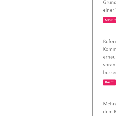
Grund
einer
Steuer
Refor
Kommi
erneu
voran
besse
Recht
Mehra
dem M