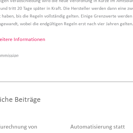
igen Verabschiedung wird die neue Verordnung in Kürze im Amtsbla
 und tritt 20 Tage später in Kraft. Die Hersteller werden dann eine zw
 haben, bis die Regeln vollständig gelten. Einige Grenzwerte werden
ngewandt, wobei die endgültigen Regeln erst nach vier Jahren gelten
itere Informationen
ommission
iche Beiträge
Zurechnung von
Automatisierung statt