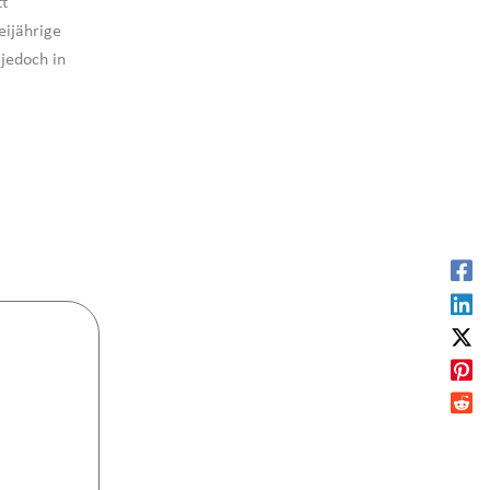
tt
eijährige
 jedoch in
.