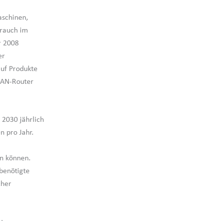
aschinen,
rauch im
r 2008
er
auf Produkte
LAN-Router
2030 jährlich
n pro Jahr.
en können.
benötigte
cher