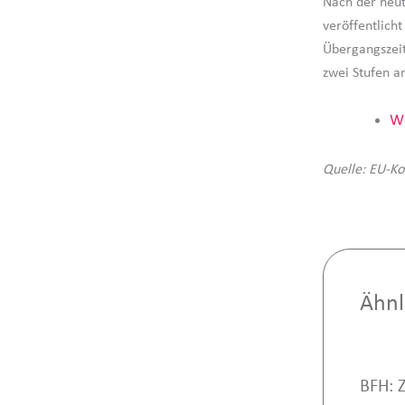
Nach der heut
veröffentlicht
Übergangszeit
zwei Stufen a
We
Quelle: EU-K
Ähnl
BFH: 