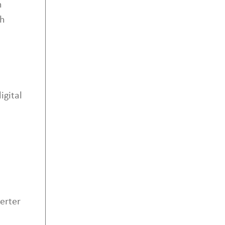
n
ch
gital
erter