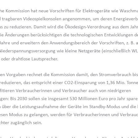
he Kommission hat neue Vorschriften für Elektrogeräte wie Waschm
d tragbaren Videospielkonsolen angenommen, um deren Energieverb
s zu reduzieren. Damit wird die Ökodesign-Verordnung aus dem Jah
 Die Änderungen berücksichtigen die technologischen Entwicklungen d
ahre und erweitern den Anwendungsbereich der Vorschriften, z. B. 
Niederspannungsversorgung wie kleine Netzgeräte (einschließlich W
der drahtlose Lautsprecher.
en Vorgaben rechnet die Kommission damit, den Stromverbrauch bis 
eduzieren, das entspricht einer CO2-Einsparung von 1,36 Mio. Tonne
ofitieren Verbraucherinnen und Verbraucher auch von niedrigeren
en: Bis 2030 sollen sie insgesamt 530 Millionen Euro pro Jahr spar
 über die Leistungsaufnahme der Geräte im Standby-Modus und die 
iesen Modus zu gelangen, werden für Verbraucherinnen und Verbrau
hter zugänglich sein.