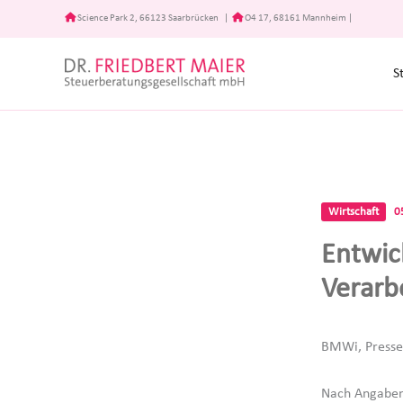
Zum
Science Park 2, 66123 Saarbrücken
|
O4 17, 68161 Mannheim
|
Inhalt
springen
S
Wirtschaft
0
Entwic
Verarb
BMWi, Presse
Nach Angaben 