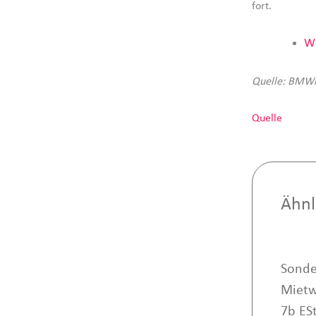
fort.
We
Quelle: BMW
Quelle
Ähnl
Sonde
Mietw
7b ES