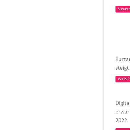
Steuer
Kurzar
steig
Wirtsch
Digita
erwar
2022