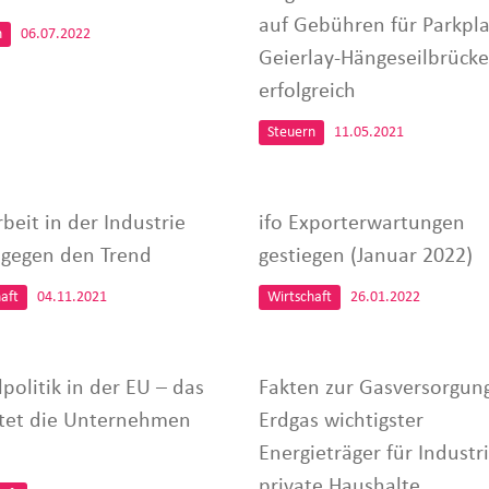
auf Gebühren für Parkpla
n
06.07.2022
Geierlay-Hängeseilbrücke
erfolgreich
Steuern
11.05.2021
beit in der Industrie
ifo Exporterwartungen
t gegen den Trend
gestiegen (Januar 2022)
aft
04.11.2021
Wirtschaft
26.01.2022
lpolitik in der EU – das
Fakten zur Gasversorgung
tet die Unternehmen
Erdgas wichtigster
Energieträger für Industr
private Haushalte