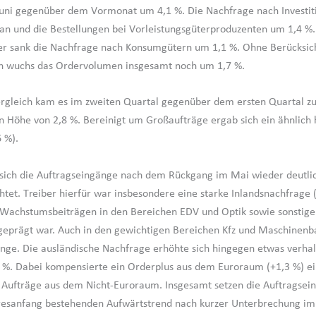
uni gegenüber dem Vormonat um 4,1 %. Die Nachfrage nach Investit
an und die Bestellungen bei Vorleistungsgüterproduzenten um 1,4 %.
 sank die Nachfrage nach Konsumgütern um 1,1 %. Ohne Berücksic
n wuchs das Ordervolumen insgesamt noch um 1,7 %.
rgleich kam es im zweiten Quartal gegenüber dem ersten Quartal z
in Höhe von 2,8 %. Bereinigt um Großaufträge ergab sich ein ähnlich
 %).
sich die Auftragseingänge nach dem Rückgang im Mai wieder deutli
htet. Treiber hierfür war insbesondere eine starke Inlandsnachfrage (
 Wachstumsbeiträgen in den Bereichen EDV und Optik sowie sonstige
eprägt war. Auch in den gewichtigen Bereichen Kfz und Maschinenba
nge. Die ausländische Nachfrage erhöhte sich hingegen etwas verha
 %. Dabei kompensierte ein Orderplus aus dem Euroraum (+1,3 %) ei
Aufträge aus dem Nicht-Euroraum. Insgesamt setzen die Auftragsei
hresanfang bestehenden Aufwärtstrend nach kurzer Unterbrechung im