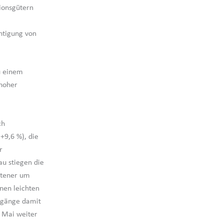
ionsgütern
htigung von
u einem
 hoher
ch
+9,6 %), die
r
u stiegen die
ltener um
nen leichten
ngänge damit
 Mai weiter