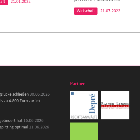
aft
21.01.2022
Wirtschaft
21.07.2022
Partner
gslücke schließen
30.06.2026
is zu 4.800 Euro zurück
 geändert hat
16.06.2026
plitting optimal
11.06.2026