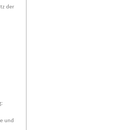
tz der
:
ie und