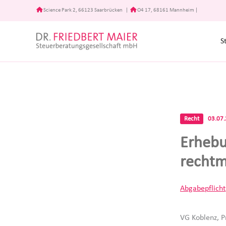
Zum
Science Park 2, 66123 Saarbrücken
|
O4 17, 68161 Mannheim
|
Inhalt
springen
S
Recht
03.07
Erhebu
rechtm
Abgabepflicht
VG Koblenz, P