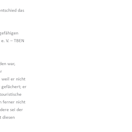
entschied das
gefähigen
 e. V. – TBEN
den war,
er
 weil er nicht
 gefächert; er
touristische
n ferner nicht
dere sei der
t diesen