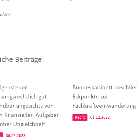
blenz
iche Beiträge
gensteuer:
Bundeskabinett beschlie
ssungsrechtlich gut
Eckpunkte zur
ndbar angesichts von
Fachkräfteeinwanderung
n finanziellen Aufgaben
Recht
01.12.2022
oher Ungleichheit
n
06.03.2023