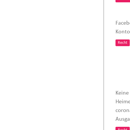
Faceb
Konto
Recht
Keine
Heime
coron
Ausga