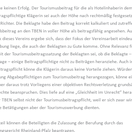
te keinen Erfolg. Der Tourismusbeitrag für die als Hotelinhaberin d
ragspflichtige Klägerin sei auch der Höhe nach rechtmäßig festgeset
 Richter. Die Beklagte habe den Beitrag korrekt kalkuliert und zutref
dsbeitrag an den TBEN in voller Höhe als beitragsfähig angesehen. A
 dieses Vereins ergebe sich, dass der Fokus der Vereinsarbeit eindeu
ung liege, die auch der Beklagten zu Gute komme. Ohne Relevanz f
t der Tourismusbeitragssatzung der Beklagten sei, ob die Beklagte –
age – einige Beitragspflichtige nicht zu Beiträgen heranziehe. Auch i
itragspflicht könne die Klägerin daraus keine Vorteile ziehen. Würden
ung Abgabepflichtigen zum Tourismusbeitrag herangezogen, könne e
r daraus trotz Vorliegens einer objektiven Rechtsverletzung grundsä
echte beanspruchen. Dies liefe auf eine „Gleichheit im Unrecht“ herau
 TBEN selbst nicht der Tourismusbeitragspflicht, weil er sich zwar wir
se Betätigungen aber der Tourismuswerbung dienten.
eil können die Beteiligten die Zulassung der Berufung durch das
gsgericht Rheinland-Pfalz beantragen.