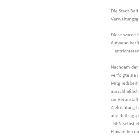
Die Stadt Bad
Verwaltungsge
Diese wurde f
Aufwand berüc
– entrichtete
Nachdem der 
verfolgte sie 
Mitgliedsbeitr
ausschließlich
sei Veranstalt
Zielrichtung 
alle Beitrags
TBEN selbst e
Einwänden en