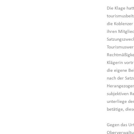
Die Klage hat
tourismusbeit
die Koblenzer
ihren Mitglie
Satzungszweck
Tourismuswerb
Rechtmäßigkei
Klägerin vortr
die eigene Be
nach der Satz
Herangezogene
subjektiven R
unterliege der
betätige, die
Gegen das Urt
Oberverwaltun