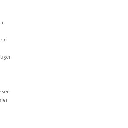
en
ind
tigen
ssen
hler