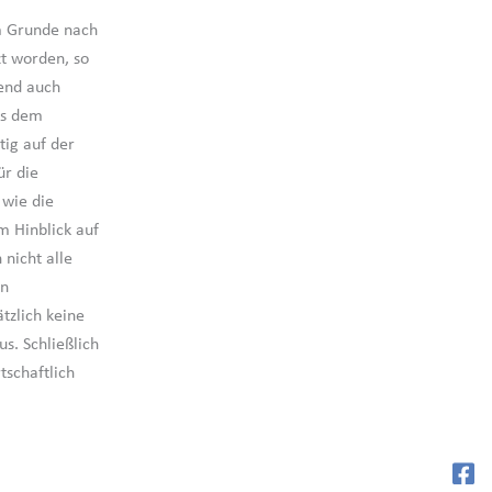
em Grunde nach
zt worden, so
fend auch
us dem
tig auf der
ür die
 wie die
m Hinblick auf
 nicht alle
in
tzlich keine
s. Schließlich
tschaftlich