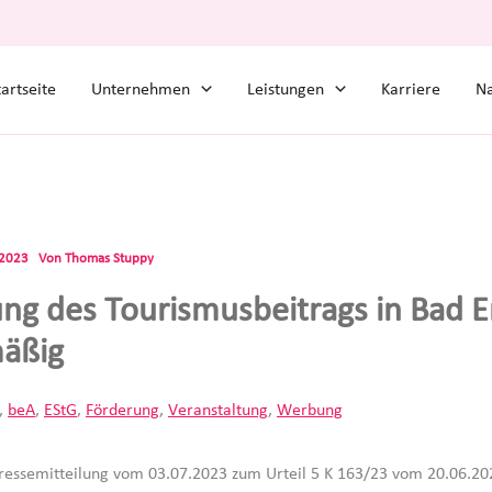
tartseite
Unternehmen
Leistungen
Karriere
Na
.2023
Von
Thomas Stuppy
ng des Tourismusbeitrags in Bad E
äßig
,
beA
,
EStG
,
Förderung
,
Veranstaltung
,
Werbung
ressemitteilung vom 03.07.2023 zum Urteil 5 K 163/23 vom 20.06.20