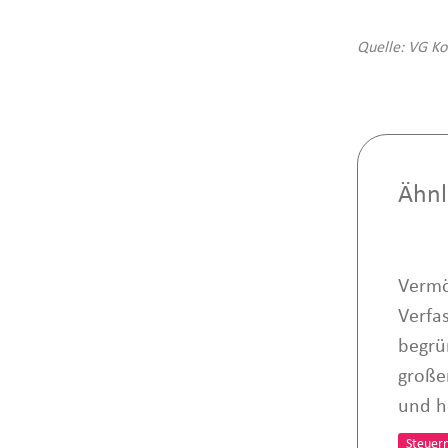
Quelle: VG Ko
Ähnl
Vermö
Verfa
begrü
große
und h
Steuer