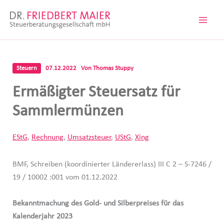
Zum
Inhalt
springen
Steuern
07.12.2022
Von
Thomas Stuppy
Ermäßigter Steuersatz für
Sammlermünzen
EStG
,
Rechnung
,
Umsatzsteuer
,
UStG
,
Xing
BMF, Schreiben (koordinierter Ländererlass) III C 2 – S-7246 /
19 / 10002 :001 vom 01.12.2022
Bekanntmachung des Gold- und Silberpreises für das
Kalenderjahr 2023