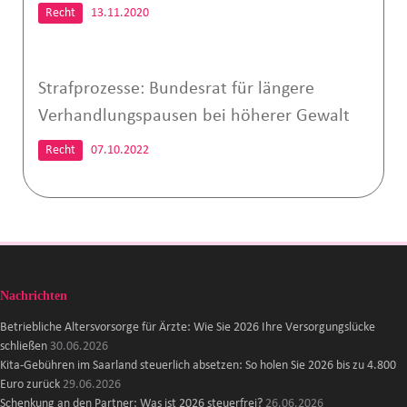
Recht
13.11.2020
Strafprozesse: Bundesrat für längere
Verhandlungspausen bei höherer Gewalt
Recht
07.10.2022
Nachrichten
Betriebliche Altersvorsorge für Ärzte: Wie Sie 2026 Ihre Versorgungslücke
schließen
30.06.2026
Kita-Gebühren im Saarland steuerlich absetzen: So holen Sie 2026 bis zu 4.800
Euro zurück
29.06.2026
Schenkung an den Partner: Was ist 2026 steuerfrei?
26.06.2026