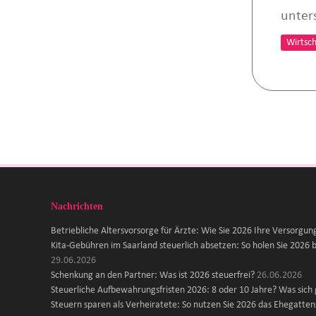
unter
Wirtsch
Nachrichten
Betriebliche Altersvorsorge für Ärzte: Wie Sie 2026 Ihre Versorgun
Kita-Gebühren im Saarland steuerlich absetzen: So holen Sie 2026 b
29.06.2026
Schenkung an den Partner: Was ist 2026 steuerfrei?
26.06.2026
Steuerliche Aufbewahrungsfristen 2026: 8 oder 10 Jahre? Was sich
Steuern sparen als Verheiratete: So nutzen Sie 2026 das Ehegattens