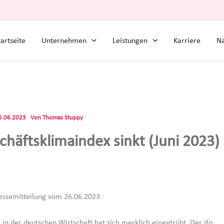
tartseite
Unternehmen
Leistungen
Karriere
Na
5.06.2023
Von
Thomas Stuppy
chäftsklimaindex sinkt (Juni 2023)
Pressemitteilung vom 26.06.2023
in der deutschen Wirtschaft hat sich merklich eingetrübt. Der ifo