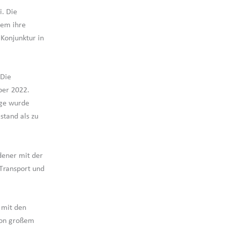
i. Die
dem ihre
 Konjunktur in
 Die
ber 2022.
age wurde
stand als zu
dener mit der
 Transport und
 mit den
von großem