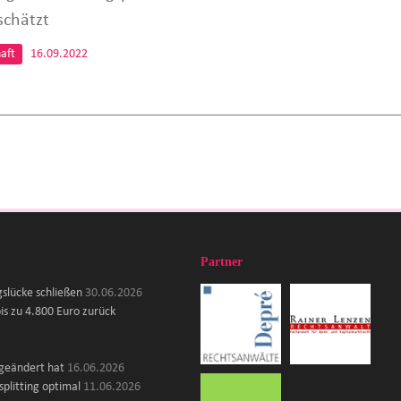
schätzt
aft
16.09.2022
Partner
gslücke schließen
30.06.2026
is zu 4.800 Euro zurück
 geändert hat
16.06.2026
plitting optimal
11.06.2026