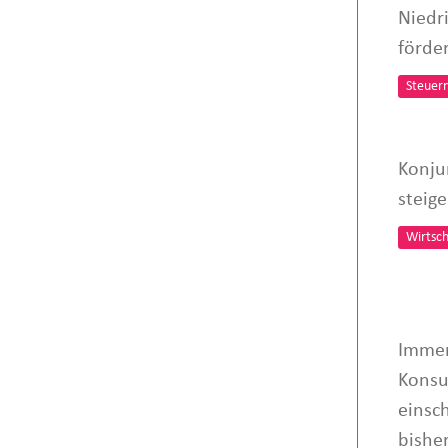
Niedr
förde
Steuer
Konju
steig
Wirtsch
Immer
Konsu
einsc
bisher