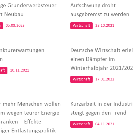
ige Grunderwerbsteuer
Aufschwung droht
rt Neubau
ausgebremst zu werden
n
05.03.2023
Wirtschaft
28.10.2021
nkturerwartungen
Deutsche Wirtschaft erle
en
einen Dämpfer im
Winterhalbjahr 2021/20
aft
10.11.2021
Wirtschaft
17.01.2022
 mehr Menschen wollen
Kurzarbeit in der Industr
m wegen teurer Energie
steigt gegen den Trend
hränken – Effekte
Wirtschaft
04.11.2021
iger Entlastungspolitik