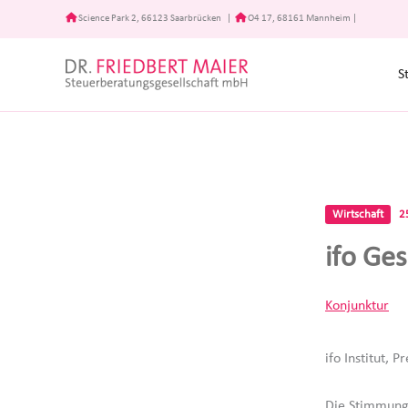
Zum
Science Park 2, 66123 Saarbrücken
|
O4 17, 68161 Mannheim
|
Inhalt
springen
S
Wirtschaft
2
ifo Ges
Konjunktur
ifo Institut, 
Die Stimmung 