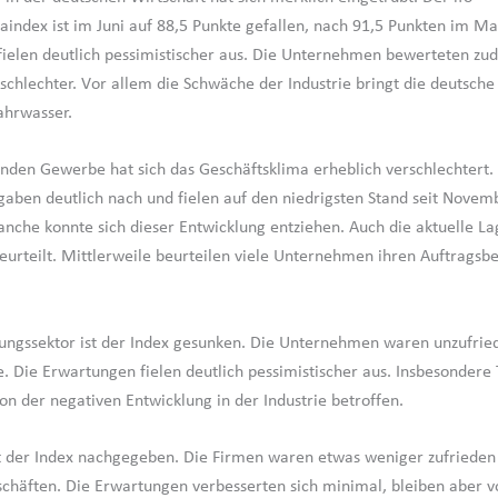
aindex ist im Juni auf 88,5 Punkte gefallen, nach 91,5 Punkten im Ma
ielen deutlich pessimistischer aus. Die Unternehmen bewerteten zu
 schlechter. Vor allem die Schwäche der Industrie bringt die deutsche
ahrwasser.
nden Gewerbe hat sich das Geschäftsklima erheblich verschlechtert.
aben deutlich nach und fielen auf den niedrigsten Stand seit Novem
nche konnte sich dieser Entwicklung entziehen. Auch die aktuelle L
eurteilt. Mittlerweile beurteilen viele Unternehmen ihren Auftragsbe
tungssektor ist der Index gesunken. Die Unternehmen waren unzufrie
e. Die Erwartungen fielen deutlich pessimistischer aus. Insbesondere
von der negativen Entwicklung in der Industrie betroffen.
 der Index nachgegeben. Die Firmen waren etwas weniger zufrieden
chäften. Die Erwartungen verbesserten sich minimal, bleiben aber 