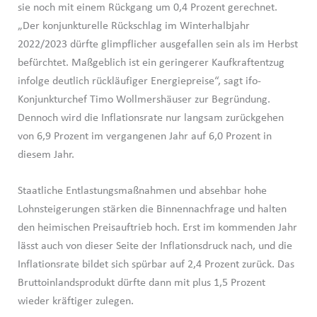
sie noch mit einem Rückgang um 0,4 Prozent gerechnet.
„Der konjunkturelle Rückschlag im Winterhalbjahr
2022/2023 dürfte glimpflicher ausgefallen sein als im Herbst
befürchtet. Maßgeblich ist ein geringerer Kaufkraftentzug
infolge deutlich rückläufiger Energiepreise“, sagt ifo-
Konjunkturchef Timo Wollmershäuser zur Begründung.
Dennoch wird die Inflationsrate nur langsam zurückgehen
von 6,9 Prozent im vergangenen Jahr auf 6,0 Prozent in
diesem Jahr.
Staatliche Entlastungsmaßnahmen und absehbar hohe
Lohnsteigerungen stärken die Binnennachfrage und halten
den heimischen Preisauftrieb hoch. Erst im kommenden Jahr
lässt auch von dieser Seite der Inflationsdruck nach, und die
Inflationsrate bildet sich spürbar auf 2,4 Prozent zurück. Das
Bruttoinlandsprodukt dürfte dann mit plus 1,5 Prozent
wieder kräftiger zulegen.