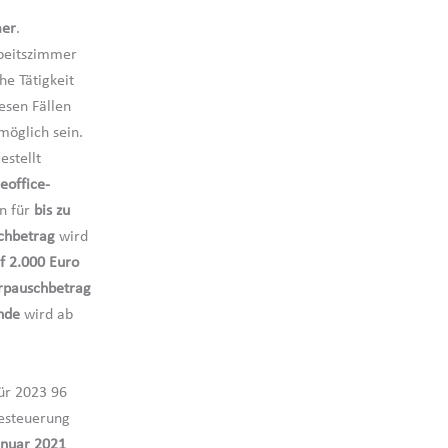
mer
.
rbeitszimmer
he Tätigkeit
iesen Fällen
öglich sein.
estellt
office-
n für
bis zu
chbetrag
wird
f 2.000 Euro
rpauschbetrag
ende
wird ab
ür 2023 96
Besteuerung
anuar 2021