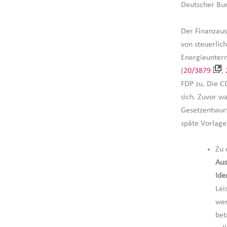
Deutscher Bu
Der Finanzaus
von steuerli
Energieunter
(
20/3879
,
FDP zu. Die C
sich. Zuvor w
Gesetzentwur
späte Vorlage
Zu 
Aus
Ide
Lei
wer
bet