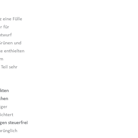
 eine Fülle
r für
ntwurf
 Grünen und
ke enthielten
em
Teil sehr
ekten
chen
iger
ichtert
gen steuerfrei
prünglich