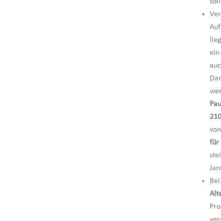
sol
Ver
Auf
lie
ein
auc
Dam
wer
Pau
210
von
für
ste
Ja
Bei
Alt
Pro
ver