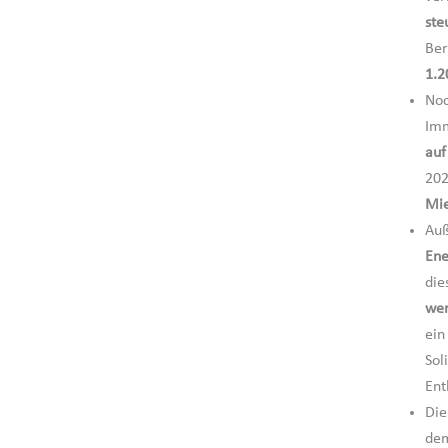
ste
Ber
1.2
Noc
Imm
auf
202
Mie
Auß
Ene
die
wer
ein
Sol
Ent
Die
dem