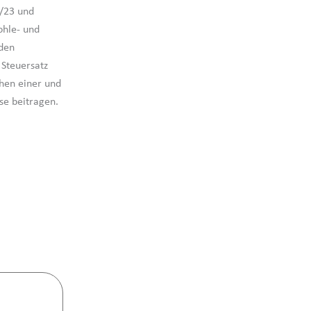
2/23 und
ohle- und
 den
 Steuersatz
hen einer und
se beitragen.