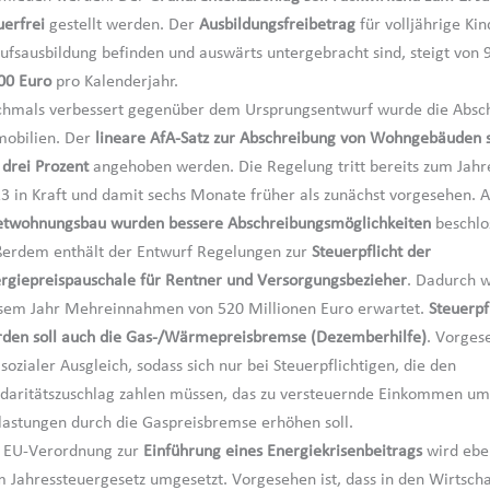
uerfrei
gestellt werden. Der
Ausbildungsfreibetrag
für volljährige Kind
ufsausbildung befinden und auswärts untergebracht sind, steigt von 
00 Euro
pro Kalenderjahr.
hmals verbessert gegenüber dem Ursprungsentwurf wurde die Absc
obilien. Der
lineare AfA-Satz zur Abschreibung von Wohngebäuden s
 drei Prozent
angehoben werden. Die Regelung tritt bereits zum Jah
3 in Kraft und damit sechs Monate früher als zunächst vorgesehen. A
twohnungsbau wurden bessere Abschreibungsmöglichkeiten
beschlo
erdem enthält der Entwurf Regelungen zur
Steuerpflicht der
rgiepreispauschale für Rentner und Versorgungsbezieher
. Dadurch 
sem Jahr Mehreinnahmen von 520 Millionen Euro erwartet.
Steuerpf
den soll auch die Gas-/Wärmepreisbremse (Dezemberhilfe)
. Vorgese
 sozialer Ausgleich, sodass sich nur bei Steuerpflichtigen, die den
idaritätszuschlag zahlen müssen, das zu versteuernde Einkommen um
lastungen durch die Gaspreisbremse erhöhen soll.
 EU-Verordnung zur
Einführung eines Energiekrisenbeitrags
wird eben
 Jahressteuergesetz umgesetzt. Vorgesehen ist, dass in den Wirtscha