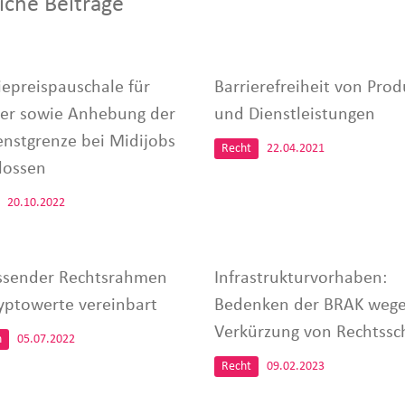
iche Beiträge
iepreispauschale für
Barrierefreiheit von Pro
er sowie Anhebung der
und Dienstleistungen
enstgrenze bei Midijobs
Recht
22.04.2021
lossen
20.10.2022
sender Rechtsrahmen
Infrastrukturvorhaben:
ryptowerte vereinbart
Bedenken der BRAK weg
Verkürzung von Rechtssc
n
05.07.2022
Recht
09.02.2023