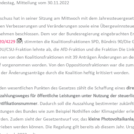
ndestag, Mitteilung vom 30.11.2022
schuss hat in seiner Sitzung am Mittwoch mit dem Jahressteuergesetz
chen Verbesserungen und Veränderungen sowie eine Übergewinnsteue
nehmen beschlossen. Dem vor der Bundesregierung eingebrachten E
20/4229
) stimmten die Koalitionsfraktionen SPD, Bündnis 90/Die
DU/CSU-Fraktion lehnte ab, die AfD-Fraktion und die Fraktion Die Lin
aren von den Koalitionsfraktionen mit 39 Anträgen Änderungen an d
f vorgenommen worden. Von den Oppositionsfraktionen war die zum 
 der Änderungsanträge durch die Koalition heftig kritisiert worden.
den wesentlichen Punkten des Gesetzes zählt die Schaffung eines
dir
zahlungsweges für öffentliche Leistungen unter Nutzung der steuerli
ntifikationsnummer
. Dadurch soll die Auszahlung bestimmter zukünft
stungen des Bundes wie zum Beispiel Nothilfen oder Klimagelder erle
den. Zudem sieht der Gesetzentwurf vor, das
kleine Photovoltaikanla
rieben werden können. Die Regelung gilt bereits ab diesem Jahr. Urs