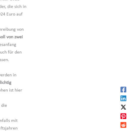
er, die sich in
924 Euro auf
hreibung von
oll von zwei
resanfang
uch für den
ssen.
werden in
lichtig
hen ist hier
 die
falls mit
ftsjahren