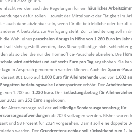
lte sie ab 2023 gelten.
einfacht werden auch die Regelungen für ein
häusliches Arbeitszim
wendungen dafür sollen – soweit der Mittelpunkt der Tätigkeit im A
gt – auch dann abziehbar sein, wenn für die betriebliche oder beruflic
 anderer Arbeitsplatz zur Verfügung steht. Zur Erleichterung soll in d
h die Wahl eines
pauschalen Abzugs in Höhe von 1.260 Euro im Jahr
m
it soll sichergestellt werden, dass Steuerpflichtige nicht schlechter g
den als solche, die nur die Homeoffice-Pauschale abziehen. Die
Home
schale wird entfristet und auf sechs Euro pro Tag
angehoben. Sie kan
 Tage
in Anspruch genommen werden können. Auch der
Sparer-Paus
 derzeit 801 Euro auf
1.000 Euro für Alleinstehende
und von
1.602 au
 Ehegatten beziehungsweise Lebenspartner
erhöht. Der
Arbeitnehme
igt von 1.200 auf
1.230 Euro
. Der
Entlastungsbetrag für Alleinerzieh
nuar 2023 um
252 Euro
angehoben.
 der Altersvorsorge soll der
vollständige Sonderausgabenabzug für
ersvorsorgeaufwendungen
ab 2023 vollzogen werden. Bisher waren f
zent und 98 Prozent für 2024 vorgesehen. Damit soll eine doppelte 
mieden werden. Der
Grundrentenzuschlag soll rückwirkend zum 1. J