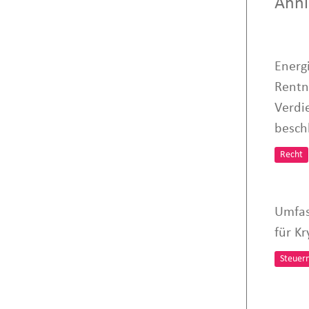
Ähnl
Energ
Rentn
Verdi
besch
Recht
Umfas
für K
Steuer