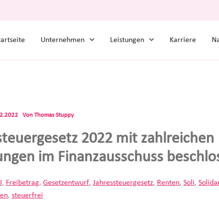
tartseite
Unternehmen
Leistungen
Karriere
Na
12.2022
Von
Thomas Stuppy
steuergesetz 2022 mit zahlreichen
ngen im Finanzausschuss beschlo
U
,
Freibetrag
,
Gesetzentwurf
,
Jahressteuergesetz
,
Renten
,
Soli
,
Solida
ben
,
steuerfrei