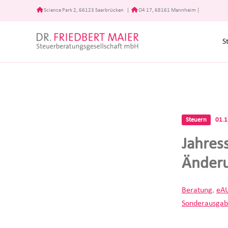
Zum
Science Park 2, 66123 Saarbrücken
|
O4 17, 68161 Mannheim
|
Inhalt
springen
S
Steuern
01.
Jahres
Änderu
Beratung
,
eA
Sonderausga