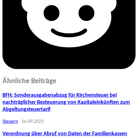
Ähnliche Beiträge
BFH: Sonderausgabenabzug für Kirchensteuer bei
nachträglicher Besteuerung von Kapitaleinkünften zum
Abgeltungsteuertarif
Steuern
16.09.2021
Verordnung über Abruf von Daten der Familienkassen