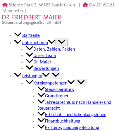
Zum
Science Park 2, 66123 Saarbrücken
|
O4 17, 68161
Inhalt
Mannheim
|
springen
Startseite
Unternehmen
Daten, Zahlen, Fakten
Unser Team
Dr. Maier
Bewertungen
Leistungen
Kernkompetenzen
Steuerberatung
Grundsteuer
Jahresabschluss nach Handels- und
Steuerrecht
Erbschaft- und Schenkungsteuer
Finanzbuchhaltung
Existenzgründungs-Beratung