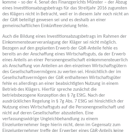
komme – so der 4. Senat des Finanzgerichts Münster – der Abzug
eines Investitionsabzugsbetrags für das Streitjahr 2016 zugunsten
des Klägers nicht in Betracht, weil er in diesem Jahr noch nicht an
der GbR beteiligt gewesen sei und es deshalb an einer
gemeinschaftlichen Einkünfteerzielung fehle.
Auch die Bildung eines Investitionsabzugsbetrags im Rahmen der
Einkommensteuerveranlagung der Kläger sei nicht möglich.
Bezogen auf den geplanten Erwerb der GbR-Anteile fehle es
bereits an der Anschaffung eines Wirtschaftsguts, da der Erwerb
eines Anteils an einer Personengesellschaft einkommensteuerlich
als Anschaffung von Anteilen an den einzelnen Wirtschaftsgütern
des Gesellschaftsvermögens zu werten sei. Hinsichtlich der im
Gesellschaftsvermögen der GbR enthaltenen Wirtschaftsgüter
fehle es allerdings an einer beabsichtigten Nutzung in einem
Betrieb des Klägers. Hierfür spreche zunächst die
betriebsbezogene Konzeption des § 7g EStG. Nach der
ausdrücklichen Regelung in § 7g Abs. 7 EStG sei hinsichtlich der
Nutzung eines Wirtschaftsguts auf die Personengesellschaft und
nicht auf deren Gesellschafter abzustellen. Eine
verfassungswidrige Ungleichbehandlung zu einem
Einzelunternehmer liege hierin nicht, denn im Gegensatz zum
Einzelunternehmer treffe der Erwerber eines GbR-Anteils keine