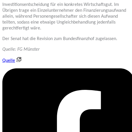
Investitionsentscheidung für ein konkretes Wirtschaftsgut. Im
Übrigen trage ein Einzelunternehmer den Finanzierungsaufwand
allein, während Personengesellschafter sich diesen Aufwand
teilten, sodass eine etwaige Ungleichbehandlung jedenfalls
gerechtfertigt wäre.
Der Senat hat die Revision zum Bundesfinanzhof zugelassen.
Quelle: FG Münster
Quelle