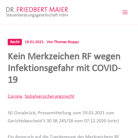
Zum
Inhalt
springen
Recht
19.01.2021
Von
Thomas Stuppy
Kein Merkzeichen RF wegen
Infektionsgefahr mit COVID-
19
Corona
,
Sozialversicherungsrecht
SG Osnabrück, Pressemitteilung vom 19.01.2021 zum
Gerichtsbescheid S 30 SB 245/18 vom 07.12.2020 (nrkr)
Ein Anspruch auf die Zuerkennung des Merkzeichens RF