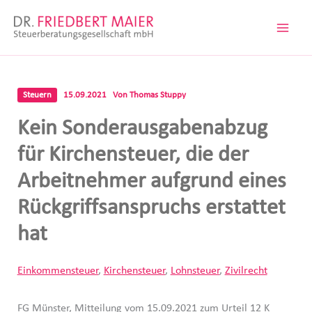
Zum
Inhalt
springen
Steuern
15.09.2021
Von
Thomas Stuppy
Kein Sonderausgabenabzug
für Kirchensteuer, die der
Arbeitnehmer aufgrund eines
Rückgriffsanspruchs erstattet
hat
Einkommensteuer
,
Kirchensteuer
,
Lohnsteuer
,
Zivilrecht
FG Münster, Mitteilung vom 15.09.2021 zum Urteil 12 K