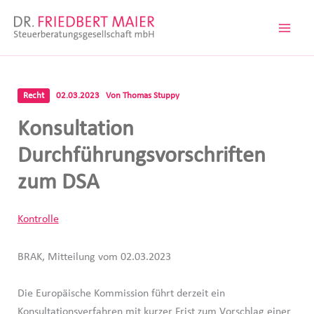
Zum
Inhalt
springen
Recht
02.03.2023
Von
Thomas Stuppy
Konsultation
Durchführungsvorschriften
zum DSA
Kontrolle
BRAK, Mitteilung vom 02.03.2023
Die Europäische Kommission führt derzeit ein
Konsultationsverfahren mit kurzer Frist zum Vorschlag einer