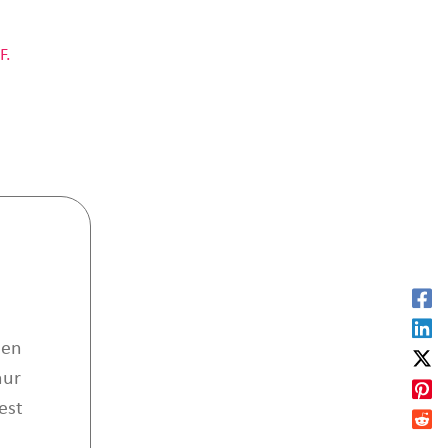
F.
hen
nur
est