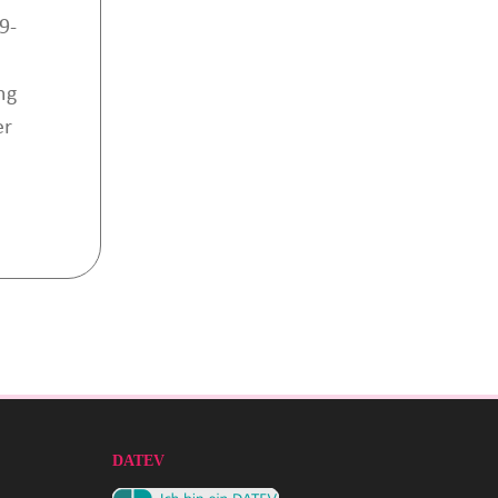
9-
ng
er
DATEV