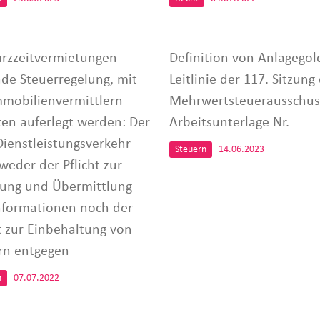
urzzeitvermietungen
Definition von Anlagegol
nde Steuerregelung, mit
Leitlinie der 117. Sitzung
mmobilienvermittlern
Mehrwertsteuerausschus
hten auferlegt werden: Der
Arbeitsunterlage Nr.
Dienstleistungsverkehr
Steuern
14.06.2023
weder der Pflicht zur
ung und Übermittlung
nformationen noch der
ht zur Einbehaltung von
rn entgegen
n
07.07.2022