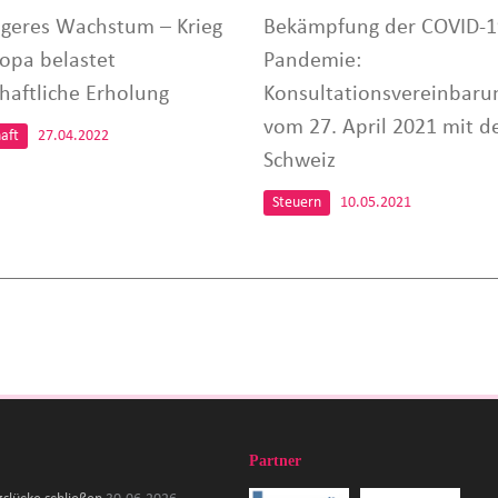
igeres Wachstum – Krieg
Bekämpfung der COVID-1
ropa belastet
Pandemie:
chaftliche Erholung
Konsultationsvereinbaru
vom 27. April 2021 mit d
aft
27.04.2022
Schweiz
Steuern
10.05.2021
Partner