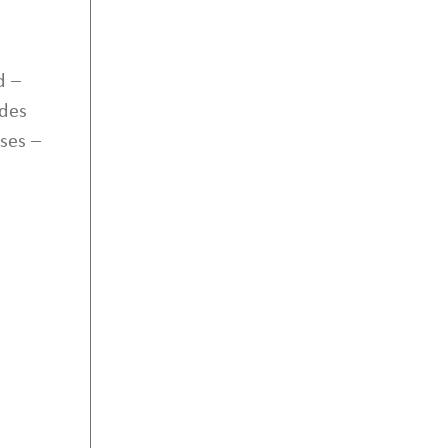
d –
 des
ses –