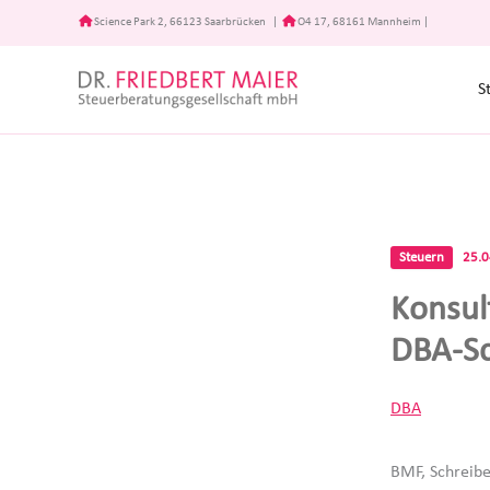
Zum
Science Park 2, 66123 Saarbrücken
|
O4 17, 68161 Mannheim
|
Inhalt
springen
S
Steuern
25.
Konsul
DBA-S
DBA
BMF, Schreibe