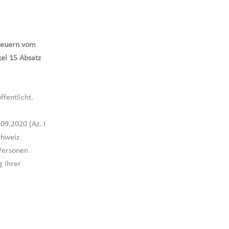
teuern vom
el 15 Absatz
fentlicht.
09.2020 (Az. I
chweiz
 Personen
g ihrer