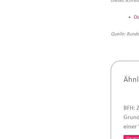
Dieses Schreib
Da
Quelle: Bunde
Ähnl
BFH: 
Grund
einer
Steuer