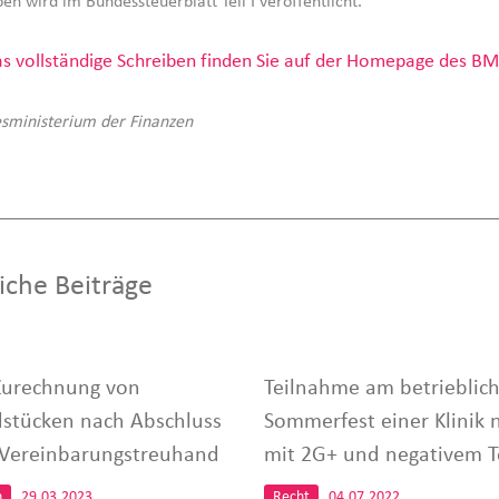
en wird im Bundessteuerblatt Teil I veröffentlicht.
s vollständige Schreiben finden Sie auf der Homepage des BM
sministerium der Finanzen
iche Beiträge
Zurechnung von
Teilnahme am betrieblic
stücken nach Abschluss
Sommerfest einer Klinik 
 Vereinbarungstreuhand
mit 2G+ und negativem T
n
29.03.2023
Recht
04.07.2022