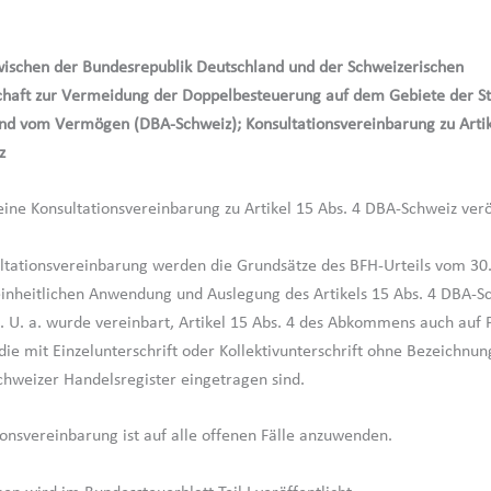
schen der Bundesrepublik Deutschland und der Schweizerischen
chaft zur Vermeidung der Doppelbesteuerung auf dem Gebiete der S
d vom Vermögen (DBA-Schweiz); Konsultationsvereinbarung zu Artik
z
ine Konsultationsvereinbarung zu Artikel 15 Abs. 4 DBA-Schweiz veröf
ltationsvereinbarung werden die Grundsätze des BFH-Urteils vom 30.
einheitlichen Anwendung und Auslegung des Artikels 15 Abs. 4 DBA-S
t. U. a. wurde vereinbart, Artikel 15 Abs. 4 des Abkommens auch auf
ie mit Einzelunterschrift oder Kollektivunterschrift ohne Bezeichnun
chweizer Handelsregister eingetragen sind.
ionsvereinbarung ist auf alle offenen Fälle anzuwenden.