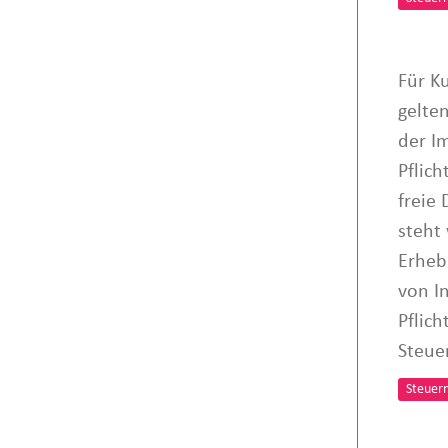
Für K
gelte
der I
Pflic
freie 
steht 
Erheb
von I
Pflic
Steue
Steuer