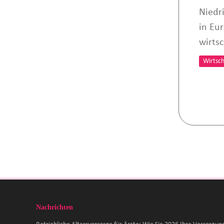
Niedr
in Eu
wirts
Wirtsch
Nachrichten