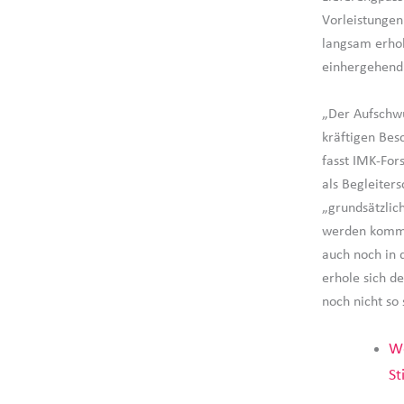
Vorleistungen
langsam erho
einhergehend 
„Der Aufschwu
kräftigen Bes
fasst IMK-For
als Begleiter
„grundsätzlic
werden kommen
auch noch in 
erhole sich d
noch nicht so 
We
St