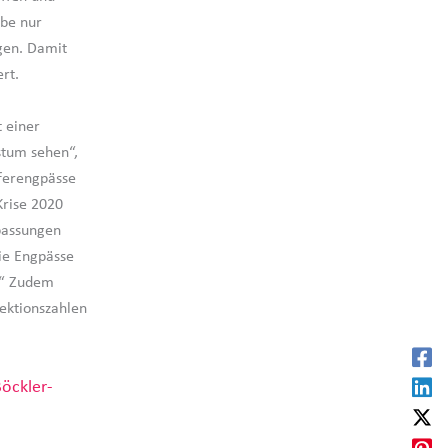
rbe nur
gen. Damit
rt.
 einer
stum sehen“,
ferengpässe
Krise 2020
passungen
ie Engpässe
.“ Zudem
ektionszahlen
öckler-