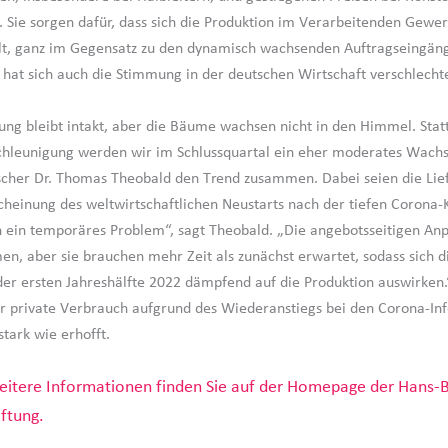
. Sie sorgen dafür, dass sich die Produktion im Verarbeitenden Gewe
lt, ganz im Gegensatz zu den dynamisch wachsenden Auftragseingän
hat sich auch die Stimmung in der deutschen Wirtschaft verschlechte
ng bleibt intakt, aber die Bäume wachsen nicht in den Himmel. Statt
chleunigung werden wir im Schlussquartal ein eher moderates Wach
scher Dr. Thomas Theobald den Trend zusammen. Dabei seien die Lie
scheinung des weltwirtschaftlichen Neustarts nach der tiefen Corona-
h ein temporäres Problem“, sagt Theobald. „Die angebotsseitigen An
, aber sie brauchen mehr Zeit als zunächst erwartet, sodass sich d
der ersten Jahreshälfte 2022 dämpfend auf die Produktion auswirken
er private Verbrauch aufgrund des Wiederanstiegs bei den Corona-Inf
stark wie erhofft.
itere Informationen finden Sie auf der Homepage der Hans-B
iftung.