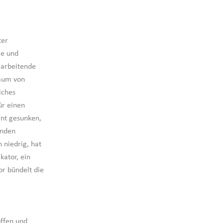
ter
ie und
 arbeitende
raum von
iches
ür einen
ent gesunken,
enden
 niedrig, hat
kator, ein
or bündelt die
offen und