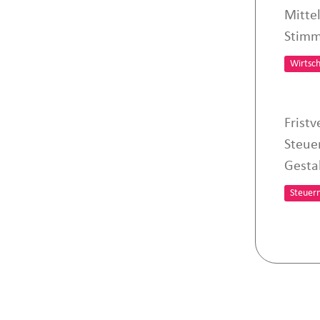
Mitte
Stimm
Wirtsch
Fristv
Steue
Gesta
Steuer