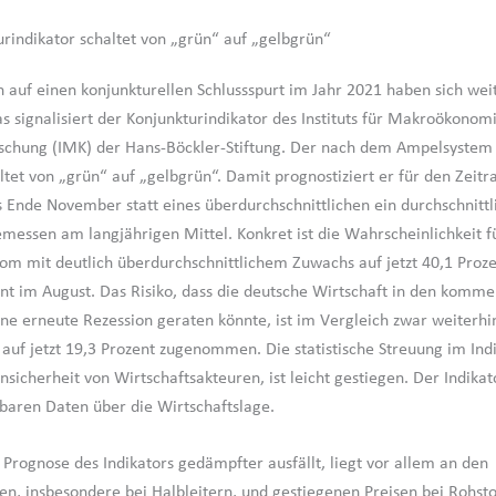
rindikator schaltet von „grün“ auf „gelbgrün“
n auf einen konjunkturellen Schlussspurt im Jahr 2021 haben sich wei
as signalisiert der Konjunkturindikator des Instituts für Makroökonom
schung (IMK) der Hans-Böckler-Stiftung. Der nach dem Ampelsystem
altet von „grün“ auf „gelbgrün“. Damit prognostiziert er für den Zeit
 Ende November statt eines überdurchschnittlichen ein durchschnittl
essen am langjährigen Mittel. Konkret ist die Wahrscheinlichkeit f
om mit deutlich überdurchschnittlichem Zuwachs auf jetzt 40,1 Proz
nt im August. Das Risiko, dass die deutsche Wirtschaft in den komm
ne erneute Rezession geraten könnte, ist im Vergleich zwar weiterhin
 auf jetzt 19,3 Prozent zugenommen. Die statistische Streuung im Indi
sicherheit von Wirtschaftsakteuren, ist leicht gestiegen. Der Indikat
gbaren Daten über die Wirtschaftslage.
 Prognose des Indikators gedämpfter ausfällt, liegt vor allem an den
en, insbesondere bei Halbleitern, und gestiegenen Preisen bei Rohst