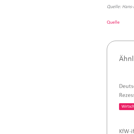
Quelle: Hans-
Quelle
Ähnl
Deutsc
Rezes
Wirtsch
KfW-i