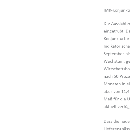
IMK-Konjunktu
Die Aussichte
eingetrübt. D
Konjunkturfor
Indikator sch
September bis
Wachstum, gem
Wirtschaftsbo
nach 50 Proze
Monaten in ei
aber von 11,4
Maß für die Un
aktuell verfü
Dass die neue
Lieferengpäss