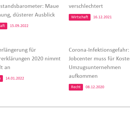
lstandsbarometer: Maue
verschlechtert
ung, düsterer Ausblick
Wirtschaft
16.12.2021
aft
15.09.2022
erlängerung für
Corona-Infektionsgefahr:
rerklärungen 2020 nimmt
Jobcenter muss für Koste
lt an
Umzugsunternehmen
aufkommen
n
14.01.2022
Recht
08.12.2020