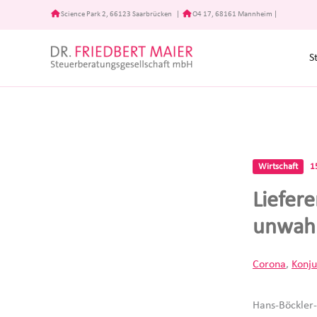
Zum
Science Park 2, 66123 Saarbrücken
|
O4 17, 68161 Mannheim
|
Inhalt
springen
S
Wirtschaft
1
Liefer
unwahr
Corona
,
Konju
Hans-Böckler-