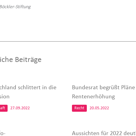
Böckler-Stiftung
iche Beiträge
hland schlittert in die
Bundesrat begrüßt Pläne
sion
Rentenerhöhung
aft
27.09.2022
Recht
20.05.2022
fo-
Aussichten für 2022 deut