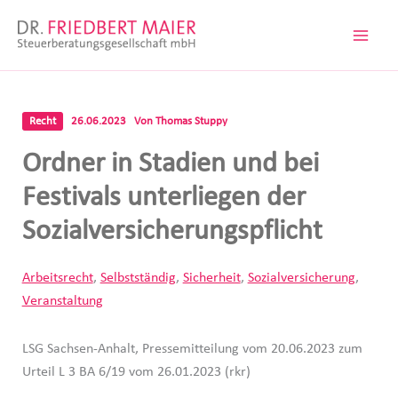
Zum
Inhalt
springen
Recht
26.06.2023
Von
Thomas Stuppy
Ordner in Stadien und bei
Festivals unterliegen der
Sozialversicherungspflicht
Arbeitsrecht
,
Selbstständig
,
Sicherheit
,
Sozialversicherung
,
Veranstaltung
LSG Sachsen-Anhalt, Pressemitteilung vom 20.06.2023 zum
Urteil L 3 BA 6/19 vom 26.01.2023 (rkr)