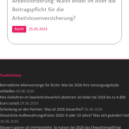
Arbeitsförderung: Wann endet im Alter die
Beitragspflicht für die
Arbeitslosenversicherung?
Recht
25.05.2023
Nachrichten
Betriebliche Altersvorsorge für Ärzte: Wie Sie 2026 Ihre Versorgungslücke
schließen
30.06.2026
Kita-Gebühren im Saarland steuerlich absetzen: So holen Sie 2026 bis zu 4.800
Euro zurück
29.06.2026
Schenkung an den Partner: Was ist 2026 steuerfrei?
26.06.2026
Steuerliche Aufbewahrungsfristen 2026: 8 oder 10 Jahre? Was sich geändert hat
16.06.2026
Steuern sparen als Verheiratete: So nutzen Sie 2026 das Ehegattensplitting