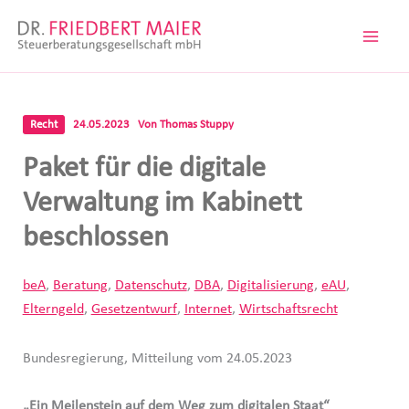
Zum
Inhalt
springen
Recht
24.05.2023
Von
Thomas Stuppy
Paket für die digitale
Verwaltung im Kabinett
beschlossen
beA
,
Beratung
,
Datenschutz
,
DBA
,
Digitalisierung
,
eAU
,
Elterngeld
,
Gesetzentwurf
,
Internet
,
Wirtschaftsrecht
Bundesregierung, Mitteilung vom 24.05.2023
„Ein Meilenstein auf dem Weg zum digitalen Staat“