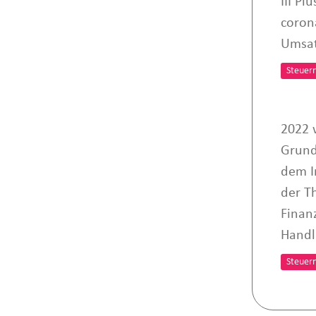
III Pl
coron
Umsat
Steuer
2022 
Grund
dem I
der T
Finan
Handl
Steuer