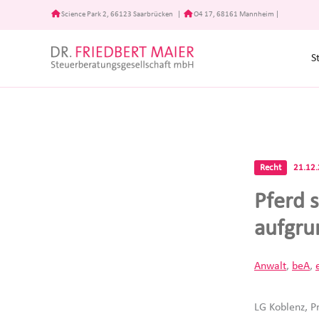
Zum
Science Park 2, 66123 Saarbrücken
|
O4 17, 68161 Mannheim
|
Inhalt
springen
S
Recht
21.12
Pferd 
aufgru
Anwalt
,
beA
,
LG Koblenz, P