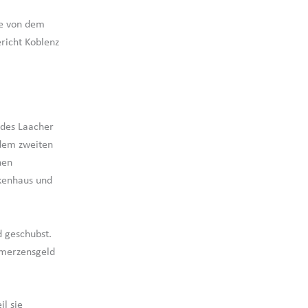
se von dem
richt Koblenz
des Laacher
 dem zweiten
nen
kenhaus und
d geschubst.
hmerzensgeld
il sie