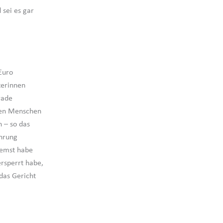
sei es gar
Euro
terinnen
rade
inen Menschen
h – so das
ührung
remst habe
ersperrt habe,
 das Gericht