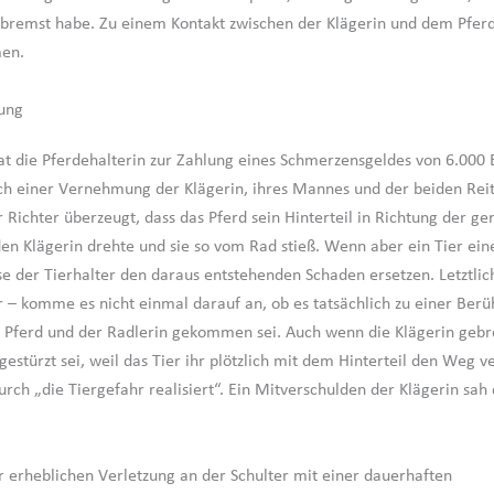
remst habe. Zu einem Kontakt zwischen der Klägerin und dem Pferd 
en.
ung
at die Pferdehalterin zur Zahlung eines Schmerzensgeldes von 6.000 
ach einer Vernehmung der Klägerin, ihres Mannes und der beiden Rei
r Richter überzeugt, dass das Pferd sein Hinterteil in Richtung der ge
en Klägerin drehte und sie so vom Rad stieß. Wenn aber ein Tier e
se der Tierhalter den daraus entstehenden Schaden ersetzen. Letztlic
r – komme es nicht einmal darauf an, ob es tatsächlich zu einer Ber
 Pferd und der Radlerin gekommen sei. Auch wenn die Klägerin geb
gestürzt sei, weil das Tier ihr plötzlich mit dem Hinterteil den Weg v
rch „die Tiergefahr realisiert“. Ein Mitverschulden der Klägerin sah
r erheblichen Verletzung an der Schulter mit einer dauerhaften