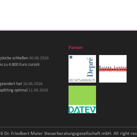
Partner
gslücke schließen
30.06.2026
is zu 4.800 Euro zurück
 geändert hat
16.06.2026
plitting optimal
11.06.2026
6 Dr. Friedbert Maier Steuerberatungsgesellschaft mbH. All right res