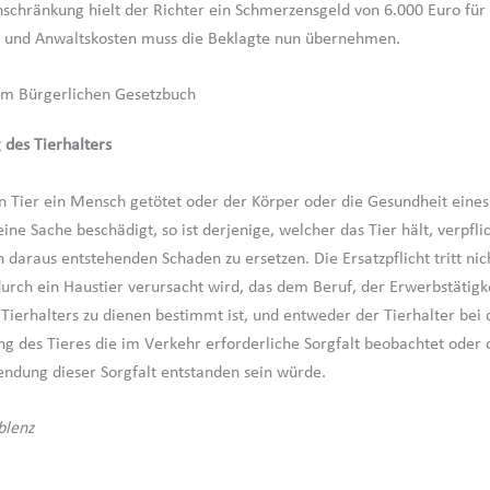
chränkung hielt der Richter ein Schmerzensgeld von 6.000 Euro fü
- und Anwaltskosten muss die Beklagte nun übernehmen.
em Bürgerlichen Gesetzbuch
 des Tierhalters
n Tier ein Mensch getötet oder der Körper oder die Gesundheit ein
eine Sache beschädigt, so ist derjenige, welcher das Tier hält, verpfl
 daraus entstehenden Schaden zu ersetzen. Die Ersatzpflicht tritt nic
urch ein Haustier verursacht wird, das dem Beruf, der Erwerbstätig
 Tierhalters zu dienen bestimmt ist, und entweder der Tierhalter bei 
ng des Tieres die im Verkehr erforderliche Sorgfalt beobachtet oder
ndung dieser Sorgfalt entstanden sein würde.
blenz