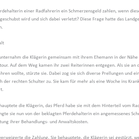
rdehalterin einer Radfahrerin ein Schmerzensgeld zahlen, wenn die
geschubst wird und sich dabei verletzt? Diese Frage hatte das Landge
n.
lt
unternahm die Klägerin gemeinsam mit ihrem Ehemann in der Nähe 
tour. Auf dem Weg kamen ihr zwei Reiterinnen entgegen. Als sie an
hren wollte, stürzte sie. Dabei zog sie sich diverse Prellungen und ei
der rechten Schulter zu. Sie kam für mehr als eine Woche ins Kran
t.
hauptete die Klägerin, das Pferd habe sie mit dem Hinterteil vom Ra
ngte sie nun von der beklagten Pferdehalterin ein angemessenes Sc
ttung ihrer Behandlungs- und Anwaltskosten.
erweigerte die Zahlung. Sie behauptete, die Klägerin sei gestürzt, we