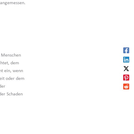
r angemessen.
es Menschen
ichtet, dem
ht ein, wenn
keit oder dem
der
 der Schaden