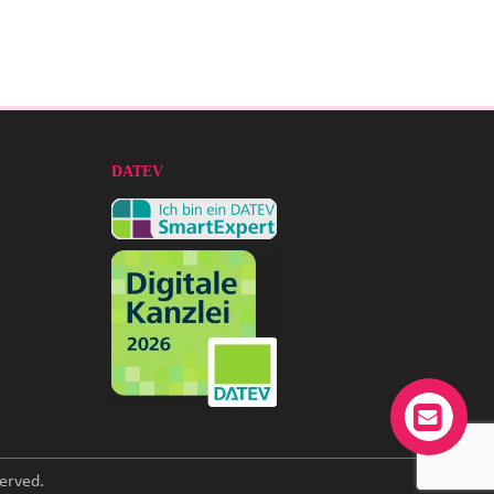
DATEV
erved.