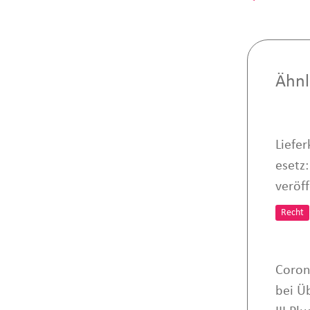
Ähnl
Liefer
esetz
veröff
Recht
Coron
bei Ü