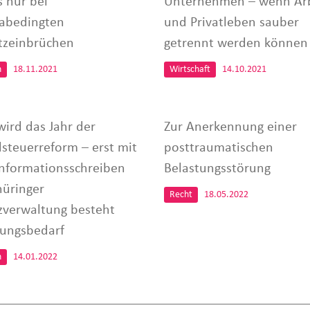
us nur bei
Unternehmen – wenn Arb
abedingten
und Privatleben sauber
zeinbrüchen
getrennt werden können
n
18.11.2021
Wirtschaft
14.10.2021
wird das Jahr der
Zur Anerkennung einer
steuerreform – erst mit
posttraumatischen
nformationsschreiben
Belastungsstörung
hüringer
Recht
18.05.2022
zverwaltung besteht
ungsbedarf
n
14.01.2022