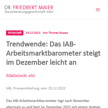
Zum
Inhalt
springen
Wirtschaft
29.12.2022
Von
Thomas Stuppy
Trendwende: Das IAB-
Arbeitsmarktbarometer steigt
im Dezember leicht an
Arbeitsmarkt
,
eAU
IAB, Pressemitteilung vom 29.12.2022
Das IAB-Arbeitsmarktbarometer legt nach November
abermals zu und liegt im Dezember 2022 mit einem Anstieg