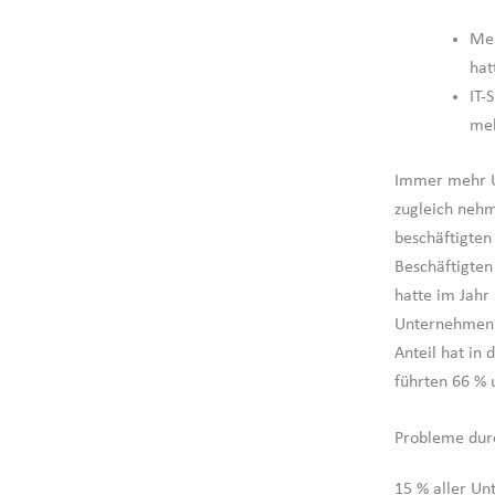
Meh
hat
IT-
meh
Immer mehr Un
zugleich nehme
beschäftigten
Beschäftigten
hatte im Jahr 
Unternehmen h
Anteil hat in
führten 66 % 
Probleme durc
15 % aller Un