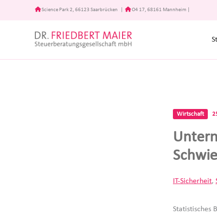
Zum
Science Park 2, 66123 Saarbrücken
|
O4 17, 68161 Mannheim
|
Inhalt
springen
S
Wirtschaft
2
Unter
Schwie
IT-Sicherheit
,
Statistisches