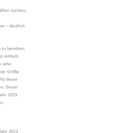
äften suchten,
me – deutlich
 zu besetzen,
) mitteilt,
s zehn
eser Größe
 %) dieser
n. Dieser
Jahr 2019
n.
Jahr 2021