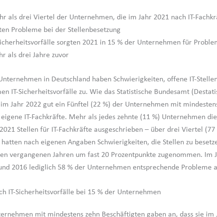
r als drei Viertel der Unternehmen, die im Jahr 2021 nach IT-Fachkr
ten Probleme bei der Stellenbesetzung
Sicherheitsvorfälle sorgten 2021 in 15 % der Unternehmen für Proble
r als drei Jahre zuvor
ternehmen in Deutschland haben Schwierigkeiten, offene IT-Stellen
n IT-Sicherheitsvorfälle zu. Wie das Statistische Bundesamt (Destatis
 im Jahr 2022 gut ein Fünftel (22 %) der Unternehmen mit mindesten
 eigene IT-Fachkräfte. Mehr als jedes zehnte (11 %) Unternehmen di
2021 Stellen für IT-Fachkräfte ausgeschrieben – über drei Viertel (77
atten nach eigenen Angaben Schwierigkeiten, die Stellen zu besetze
 den vergangenen Jahren um fast 20 Prozentpunkte zugenommen. Im 
und 2016 lediglich 58 % der Unternehmen entsprechende Probleme a
h IT-Sicherheitsvorfälle bei 15 % der Unternehmen
ternehmen mit mindestens zehn Beschäftigten gaben an, dass sie im 