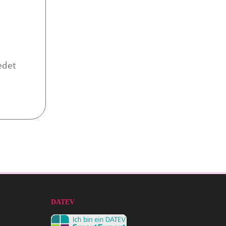
edet
DATEV