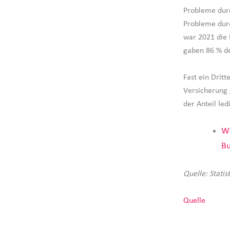
Probleme durc
Probleme durc
war 2021 die 
gaben 86 % de
Fast ein Drit
Versicherung 
der Anteil led
We
B
Quelle: Stati
Quelle