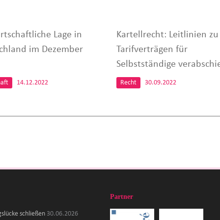
rtschaftliche Lage in
Kartellrecht: Leitlinien zu
chland im Dezember
Tarifverträgen für
Selbstständige verabschi
aft
14.12.2022
Recht
30.09.2022
Partner
gslücke schließen
30.06.2026