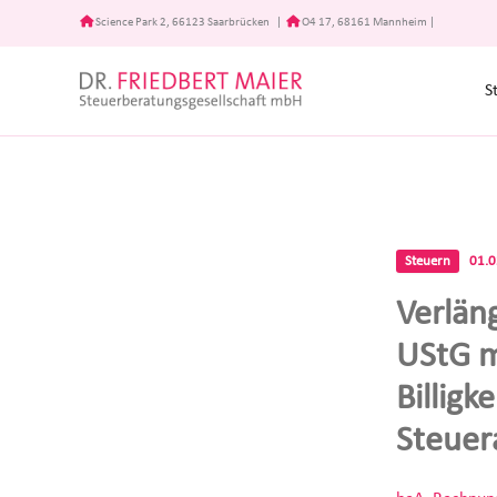
Zum
Science Park 2, 66123 Saarbrücken
|
O4 17, 68161 Mannheim
|
Inhalt
springen
S
Steuern
01.
Verlän
UStG m
Billigk
Steuer