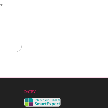
en
DATEV