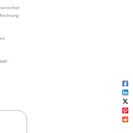
 verzichtet
e Rechnung
dem
 BMF-