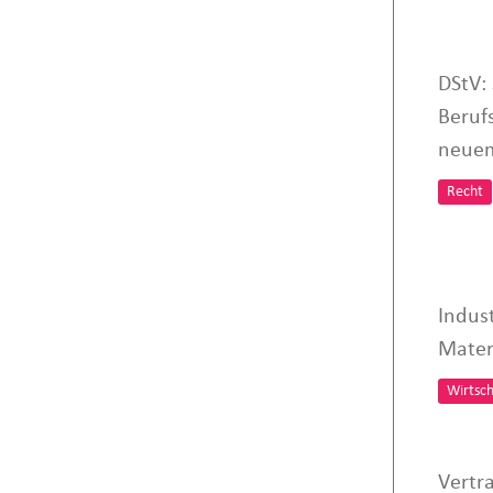
DStV:
Beruf
neuem
Recht
Indust
Mater
Wirtsch
Vertr