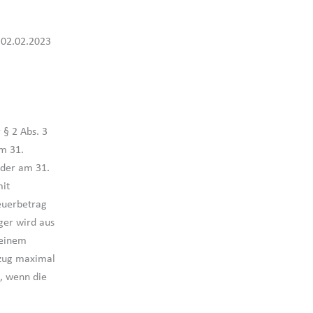
m 02.02.2023
 § 2 Abs. 3
m 31.
 der am 31.
mit
euerbetrag
ger wird aus
 einem
bzug maximal
e, wenn die