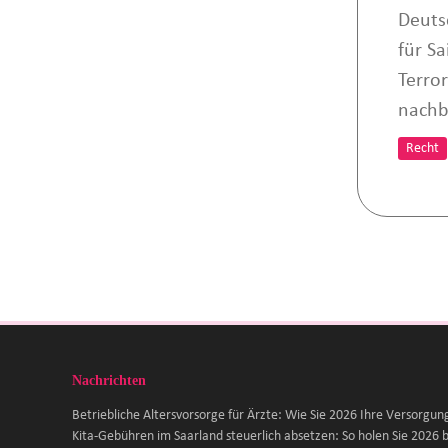
Deuts
für S
Terro
nachb
Recht
Nachrichten
Betriebliche Altersvorsorge für Ärzte: Wie Sie 2026 Ihre Versorgun
Kita-Gebühren im Saarland steuerlich absetzen: So holen Sie 2026 b