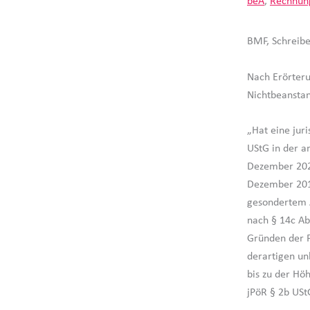
beA
,
Rechnun
BMF, Schreibe
Nach Erörteru
Nichtbeansta
„Hat eine juri
UStG in der a
Dezember 2022
Dezember 2015
gesondertem A
nach § 14c Ab
Gründen der P
derartigen un
bis zu der Hö
jPöR § 2b USt