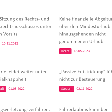
 Sitzung des Rechts- und
Keine finanzielle Abgeltu
srechtsausschusses unter
über den Mindesturlaub
 Vorsitz
hinausgehenden nicht
genommenen Urlaub
16.11.2022
Recht
18.05.2023
rie leidet weiter unter
„Passive Entstrickung“ fü
ialknappheit
nicht zur Besteuerung
aft
01.08.2022
Steuern
02.11.2022
agsverletzungsverfahren:
Fahrerlaubnis kann bei