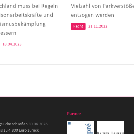
chland muss bei Regeln
Vielzahl von Parkverstöß
aisonarbeitskräfte und
entzogen werden
rismusbekämpfung
Recht
21.11.2022
essern
18.04.2023
Partner
gslücke schließen
30.06.2026
is zu 4.800 Euro zurück