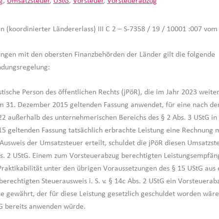
g
,
Umsatzsteuer
,
UStG
,
Vorsteuer
,
Vorsteuerabzug
n (koordinierter Ländererlass) III C 2 – S-7358 / 19 / 10001 :007 vo
ngen mit den obersten Finanzbehörden der Länder gilt die folgende
ndungsregelung:
stische Person des öffentlichen Rechts (jPöR), die im Jahr 2023 weiter
m 31. Dezember 2015 geltenden Fassung anwendet, für eine nach de
 außerhalb des unternehmerischen Bereichs des § 2 Abs. 3 UStG in
 geltenden Fassung tatsächlich erbrachte Leistung eine Rechnung 
usweis der Umsatzsteuer erteilt, schuldet die jPöR diesen Umsatzst
s. 2 UStG. Einem zum Vorsteuerabzug berechtigten Leistungsempfän
raktikabilität unter den übrigen Voraussetzungen des § 15 UStG aus
berechtigten Steuerausweis i. S. v. § 14c Abs. 2 UStG ein Vorsteuera
he gewährt, der für diese Leistung gesetzlich geschuldet worden wär
G bereits anwenden würde.