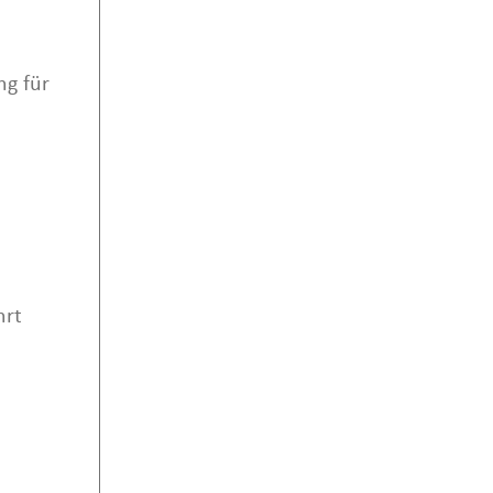
ng für
hrt