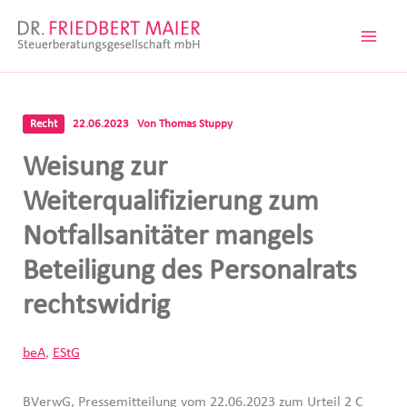
Zum
Inhalt
springen
Recht
22.06.2023
Von
Thomas Stuppy
Weisung zur
Weiterqualifizierung zum
Notfallsanitäter mangels
Beteiligung des Personalrats
rechtswidrig
beA
,
EStG
BVerwG, Pressemitteilung vom 22.06.2023 zum Urteil 2 C