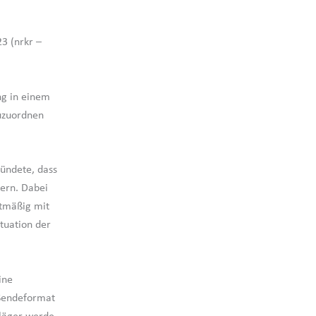
3 (nrkr –
ng in einem
uzuordnen
ründete, dass
sern. Dabei
ktmäßig mit
tuation der
ine
 Sendeformat