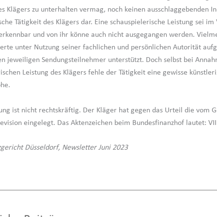
s Klägers zu unterhalten vermag, noch keinen ausschlaggebenden Ind
sche Tätigkeit des Klägers dar. Eine schauspielerische Leistung sei im
 erkennbar und von ihr könne auch nicht ausgegangen werden. Vielme
perte unter Nutzung seiner fachlichen und persönlichen Autorität auf
n jeweiligen Sendungsteilnehmer unterstützt. Doch selbst bei Anna
ischen Leistung des Klägers fehle der Tätigkeit eine gewisse künstler
he.
ng ist nicht rechtskräftig. Der Kläger hat gegen das Urteil die vom G
evision eingelegt. Das Aktenzeichen beim Bundesfinanzhof lautet: VII
zgericht Düsseldorf, Newsletter Juni 2023