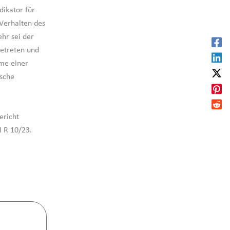
ikator für
 Verhalten des
hr sei der
getreten und
hme einer
ische
ericht
I R 10/23.