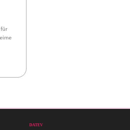
für
heime
DATEV