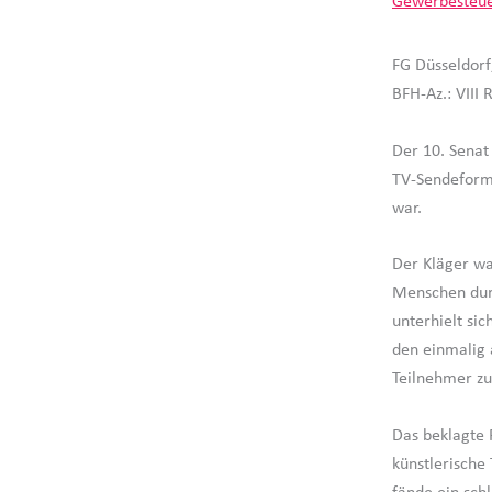
Gewerbesteu
FG Düsseldorf
BFH-Az.: VIII 
Der 10. Senat
TV-Sendeforma
war.
Der Kläger wa
Menschen durc
unterhielt si
den einmalig 
Teilnehmer zu
Das beklagte F
künstlerische