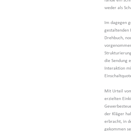
fände ein sch
weder als Scha
Im dagegen ge
gestaltenden 
Drehbuch, noc
vorgenommene 
Strukturierun
die Sendung e
Interaktion m
Einschaltquo
Mit Urteil vo
erzielten Eink
Gewerbesteuer
der Kläger ha
erbracht, in 
gekommen sei.