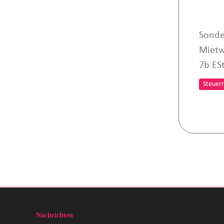
Sonde
Mietw
7b ES
Steuer
Nachrichten