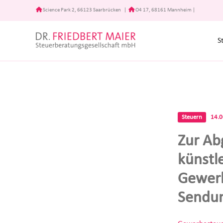
Zum
Science Park 2, 66123 Saarbrücken
|
O4 17, 68161 Mannheim
|
Inhalt
springen
S
Steuern
14.
Zur Ab
künstl
Gewerb
Sendu