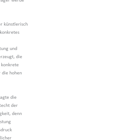
Kläger werde
r künstlerisch
 konkretes
tung und
rzeugt, die
e konkrete
r die hohen
agte die
Recht der
gkeit, denn
istung
sdruck
licher