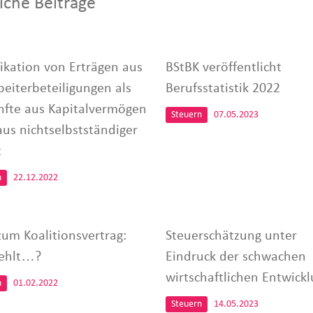
iche Beiträge
fikation von Erträgen aus
BStBK veröffentlicht
beiterbeteiligungen als
Berufsstatistik 2022
nfte aus Kapitalvermögen
Steuern
07.05.2023
aus nichtselbstständiger
t
n
22.12.2022
zum Koalitionsvertrag:
Steuerschätzung unter
ehlt…?
Eindruck der schwachen
wirtschaftlichen Entwick
n
01.02.2022
Steuern
14.05.2023