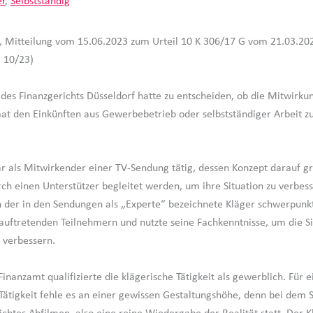
er
,
Selbstständig
, Mitteilung vom 15.06.2023 zum Urteil 10 K 306/17 G vom 21.03.202
R 10/23)
 des Finanzgerichts Düsseldorf hatte zu entscheiden, ob die Mitwirku
t den Einkünften aus Gewerbebetrieb oder selbstständiger Arbeit z
r als Mitwirkender einer TV-Sendung tätig, dessen Konzept darauf g
h einen Unterstützer begleitet werden, um ihre Situation zu verbes
ch der in den Sendungen als „Experte“ bezeichnete Kläger schwerpun
auftretenden Teilnehmern und nutzte seine Fachkenntnisse, um die Si
 verbessern.
inanzamt qualifizierte die klägerische Tätigkeit als gewerblich. Für e
 Tätigkeit fehle es an einer gewissen Gestaltungshöhe, denn bei dem