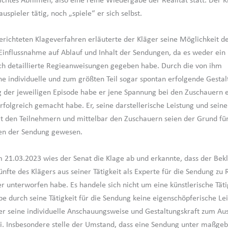
lichtes Abfilmen, also eine reine Wiedergabe der Realität statt. Der 
uspieler tätig, noch „spiele“ er sich selbst.
richteten Klageverfahren erläuterte der Kläger seine Möglichkeit de
Einflussnahme auf Ablauf und Inhalt der Sendungen, da es weder ein
h detaillierte Regieanweisungen gegeben habe. Durch die von ihm
individuelle und zum größten Teil sogar spontan erfolgende Gestal
g der jeweiligen Episode habe er jene Spannung bei den Zuschauern e
rfolgreich gemacht habe. Er, seine darstellerische Leistung und sein
it den Teilnehmern und mittelbar den Zuschauern seien der Grund fü
ten der Sendung gewesen.
m 21.03.2023 wies der Senat die Klage ab und erkannte, dass der Bekl
ünfte des Klägers aus seiner Tätigkeit als Experte für die Sendung zu 
 unterworfen habe. Es handele sich nicht um eine künstlerische Täti
be durch seine Tätigkeit für die Sendung keine eigenschöpferische Le
der seine individuelle Anschauungsweise und Gestaltungskraft zum Au
 Insbesondere stelle der Umstand, dass eine Sendung unter maßgeb