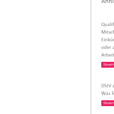
Ähnl
Quali
Mitar
Einkü
oder 
Arbei
Steuer
DStV 
Was f
Steuer