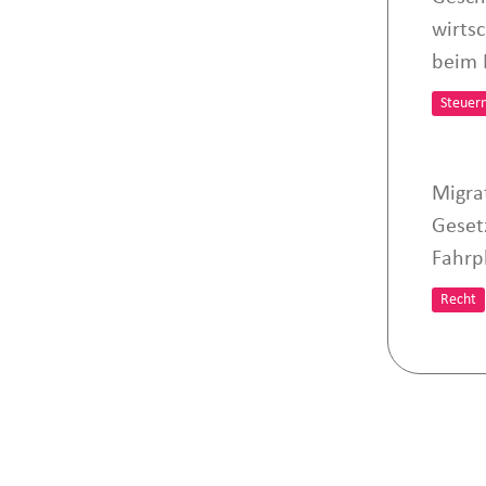
wirts
beim 
Steuer
Migra
Geset
Fahrp
Recht