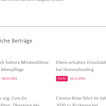
iche Beiträge
ich höhere Mindestlöhne
Eltern erhalten Entschäd
 Altenpflege
bei Homeschooling
08.02.2022
Recht
16.12.2020
u sog. Cum-Ex-
Corona-Krise führt im Jah
äften: Übergang des
2020 zu Rückgang bei