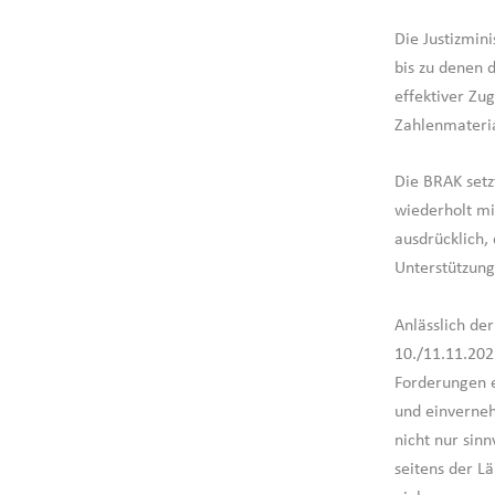
Die Justizmin
bis zu denen 
effektiver Zu
Zahlenmateria
Die BRAK setzt
wiederholt mi
ausdrücklich,
Unterstützung
Anlässlich de
10./11.11.202
Forderungen 
und einverneh
nicht nur sin
seitens der L