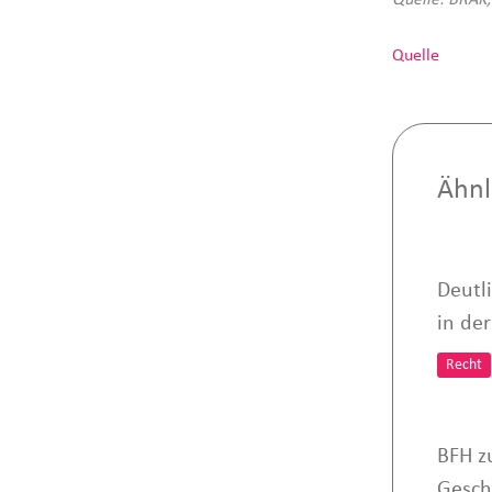
Quelle
Ähnl
Deutl
in der
Recht
BFH z
Gesch