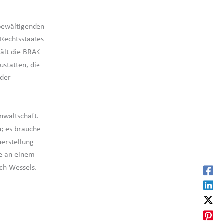
 bewältigenden
 Rechtsstaates
hält die BRAK
zustatten, die
 der
nwaltschaft.
n; es brauche
herstellung
le an einem
ch Wessels.