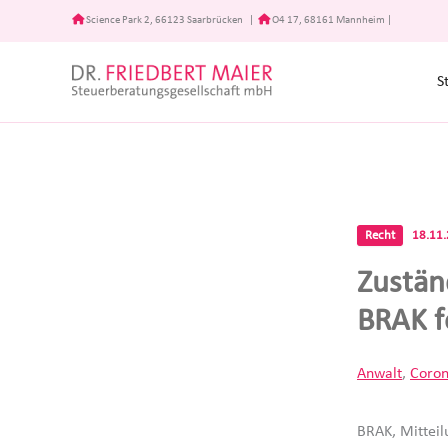
Zum
Science Park 2, 66123 Saarbrücken
|
O4 17, 68161 Mannheim
|
Inhalt
springen
S
Recht
18.11
Zustän
BRAK f
Anwalt
,
Coro
BRAK, Mittei