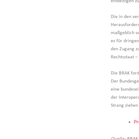
einbezogen z
Die in den ve
Herausforderu
maßgeblich vo
es für dringen
den Zugang zu
Rechtsstaat – 
Die BRAK ford
Der Bundesges
eine bundesein
der Interopera
Strang ziehen
Pr
Quelle: BRAK,