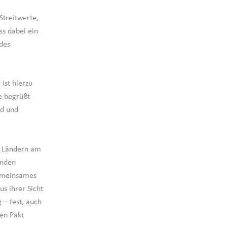
Streitwerte,
ss dabei ein
ides
ist hierzu
e begrüßt
rd und
nd Ländern am
enden
gemeinsames
s ihrer Sicht
 – fest, auch
den Pakt