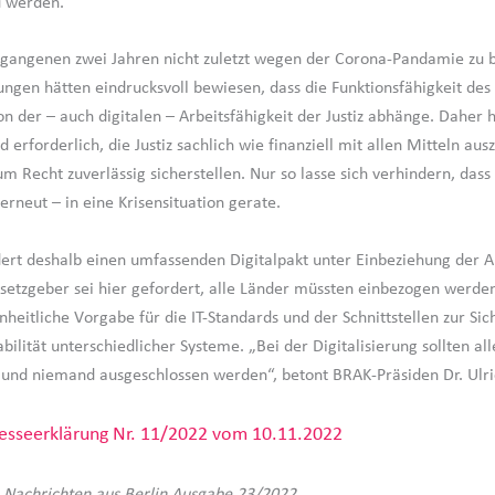
u werden.
rgangenen zwei Jahren nicht zuletzt wegen der Corona-Pandamie zu
ngen hätten eindrucksvoll bewiesen, dass die Funktionsfähigkeit des
n der – auch digitalen – Arbeitsfähigkeit der Justiz abhänge. Daher 
d erforderlich, die Justiz sachlich wie finanziell mit allen Mitteln aus
m Recht zuverlässig sicherstellen. Nur so lasse sich verhindern, dass
erneut – in eine Krisensituation gerate.
ert deshalb einen umfassenden Digitalpakt unter Einbeziehung der A
etzgeber sei hier gefordert, alle Länder müssten einbezogen werde
heitliche Vorgabe für die IT-Standards und der Schnittstellen zur Sic
bilität unterschiedlicher Systeme. „Bei der Digitalisierung sollten al
 und niemand ausgeschlossen werden“, betont BRAK-Präsiden Dr. Ulri
esseerklärung Nr. 11/2022 vom 10.11.2022
 Nachrichten aus Berlin Ausgabe 23/2022