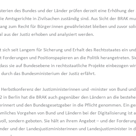
isterien des Bundes und der Länder prüfen derzeit eine Erhöhung der 
die Amtsgerichte in Zivilsachen zuständig sind. Aus Sicht der BRAK mu
gang zum Recht für Bürger:innen gewährleistet bleiben und zuvor sol
l aus der Justiz erhoben und analysiert werden.
 sich seit Langem für Sicherung und Erhalt des Rechtsstaates ein und 
t Forderungen und Positionspapieren an die Politik herangetreten. Si
 dass sie auf Bundesebene in rechtsstaatliche Projekte einbezogen wi
 durch das Bundesministerium der Justiz erfährt.
r Herbstkonferenz der Justizministerinnen und -minister von Bund u
2 in Berlin hat die BRAK auch gegenüber den Ländern an die besteh
erinnert und den Bundesgesetzgeber in die Pflicht genommen. Ein 
mliches Vorgehen von Bund und Ländern bei der Digitalisierung ist au
nvoll, sondern geboten. Sie hält an ihrem Angebot – und der Forderung
änder und der Landesjustizministerinnen und Landesjustizminister in 