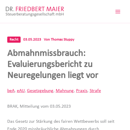
Zum
Inhalt
springen
Recht
03.05.2023
Von
Thomas Stuppy
Abmahnmissbrauch:
Evaluierungsbericht zu
Neuregelungen liegt vor
beA
,
eAU
,
Gesetzgebung
,
Mahnung
,
Praxis
,
Strafe
BRAK, Mitteilung vom 03.05.2023
Das Gesetz zur Stärkung des fairen Wettbewerbs soll seit
Ende 2020 missbräuchliche Abmahnungen durch