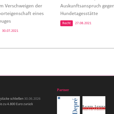
m Verschweigen der
Auskunftsanspruch gege
orteigenschaft eines
Hundetagesstätte
euges
Recht
27.08.2021
30.07.2021
Partner
gslücke schließen
30.06.2026
is zu 4.800 Euro zurück