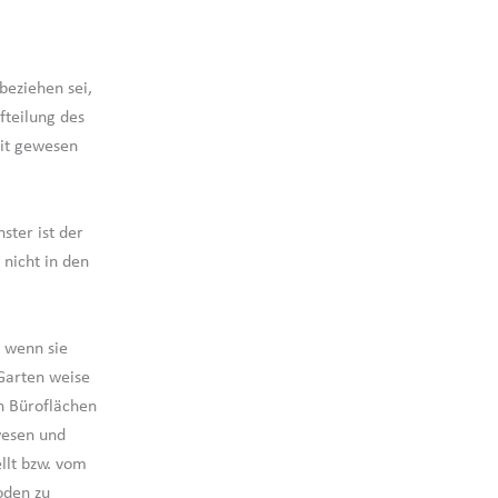
beziehen sei,
teilung des
eit gewesen
ster ist der
 nicht in den
h wenn sie
Garten weise
n Büroflächen
wesen und
llt bzw. vom
oden zu