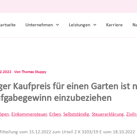
tartseite
Unternehmen
Leistungen
Karriere
Na
12.2022
Von
Thomas Stuppy
ger Kaufpreis für einen Garten ist n
fgabegewinn einzubeziehen
ögen
,
Einkommensteuer
,
Erben
,
Selbstständig
,
Steuererklärung
,
Zivil
itteilung vom 15.12.2022 zum Urteil 2 K 3203/19 E vom 18.10.2022