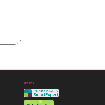
n
DATEV