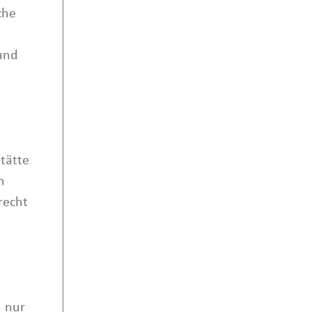
che
und
stätte
n
recht
n nur