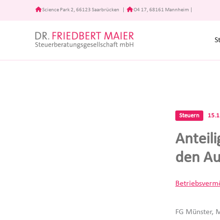
Zum
Science Park 2, 66123 Saarbrücken
|
O4 17, 68161 Mannheim
|
Inhalt
springen
S
Steuern
15.
Anteili
den Au
Betriebsverm
FG Münster, M