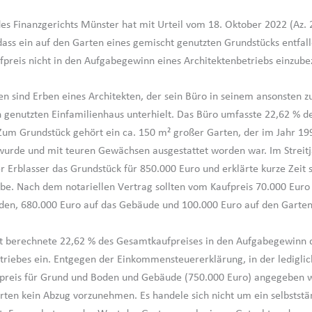
des Finanzgerichts Münster hat mit Urteil vom 18. Oktober 2022 (Az. 
dass ein auf den Garten eines gemischt genutzten Grundstücks entfal
ufpreis nicht in den Aufgabegewinn eines Architektenbetriebs einzubez
en sind Erben eines Architekten, der sein Büro in seinem ansonsten z
enutzten Einfamilienhaus unterhielt. Das Büro umfasste 22,62 % d
um Grundstück gehört ein ca. 150 m² großer Garten, der im Jahr 19
wurde und mit teuren Gewächsen ausgestattet worden war. Im Streit
r Erblasser das Grundstück für 850.000 Euro und erklärte kurze Zeit 
be. Nach dem notariellen Vertrag sollten vom Kaufpreis 70.000 Euro
en, 680.000 Euro auf das Gebäude und 100.000 Euro auf den Garten 
t berechnete 22,62 % des Gesamtkaufpreises in den Aufgabegewinn 
triebes ein. Entgegen der Einkommensteuererklärung, in der lediglic
fpreis für Grund und Boden und Gebäude (750.000 Euro) angegeben 
arten kein Abzug vorzunehmen. Es handele sich nicht um ein selbststä