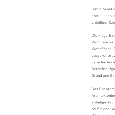
Der 2. Senat 
entschieden, 
anteiliger Ka
Die Klägerinn
Wohnzwecken g
Wohnfläche. Z
ausgekoffert 
veräußerte de
Betriebsaufga
Grund und Bod
Das Finanzam
Architektenbe
anteilige Kau
sei für den G