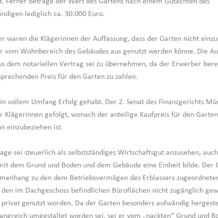
t. Ferner betrage der Wert des Gartens nach einem Gutachten des
ndigen lediglich ca. 30.000 Euro.
waren die Klägerinnen der Auffassung, dass der Garten nicht einzu
ur vom Wohnbereich des Gebäudes aus genutzt werden könne. Die Auf
us dem notariellen Vertrag sei zu übernehmen, da der Erwerber ber
tsprechenden Preis für den Garten zu zahlen.
 in vollem Umfang Erfolg gehabt. Der 2. Senat des Finanzgerichts Mün
r Klägerinnen gefolgt, wonach der anteilige Kaufpreis für den Garten
 einzubeziehen ist.
age sei steuerlich als selbstständiges Wirtschaftsgut anzusehen, auc
h mit dem Grund und Boden und dem Gebäude eine Einheit bilde. Der 
menhang zu den dem Betriebsvermögen des Erblassers zugeordnete
on den im Dachgeschoss befindlichen Büroflächen nicht zugänglich ge
h privat genutzt worden. Da der Garten besonders aufwändig hergeste
angreich umgestaltet worden sei, sei er vom „nackten“ Grund und B