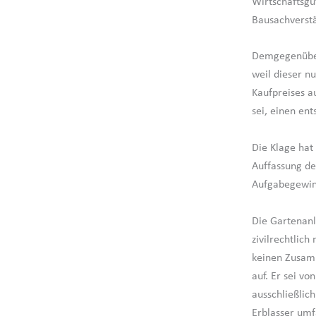
Wirtschaftsgu
Bausachverstä
Demgegenüber 
weil dieser n
Kaufpreises a
sei, einen en
Die Klage hat
Auffassung de
Aufgabegewinn
Die Gartenanl
zivilrechtlic
keinen Zusam
auf. Er sei v
ausschließlic
Erblasser umf