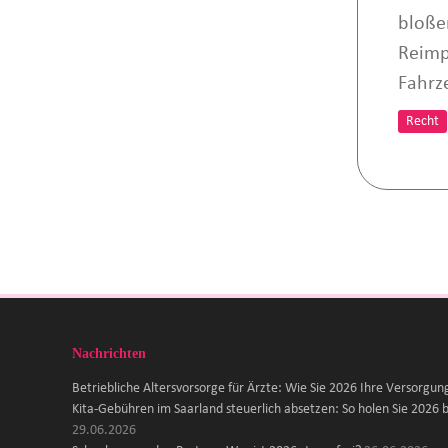
bloße
Reimp
Fahrz
Recht
Nachrichten
Betriebliche Altersvorsorge für Ärzte: Wie Sie 2026 Ihre Versorgun
Kita-Gebühren im Saarland steuerlich absetzen: So holen Sie 2026 b
29.06.2026