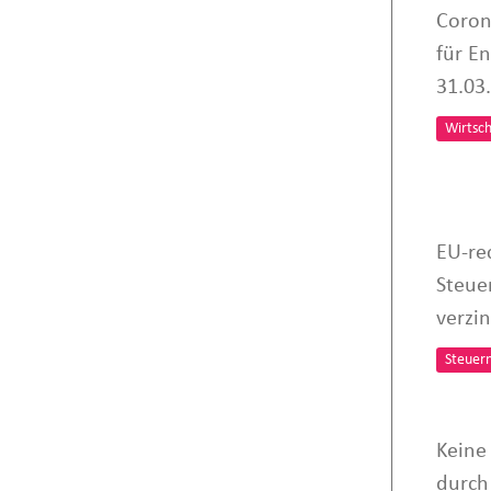
Coron
für E
31.03
Wirtsch
EU-re
Steue
verzi
Steuer
Keine
durch