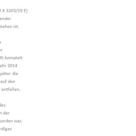
2 K 3203/19 E)
lender
iehen ist.
u
er
95 komplett
jahr 2014
später die
 auf den
entfallen.
des
h der
worden war,
ndiges