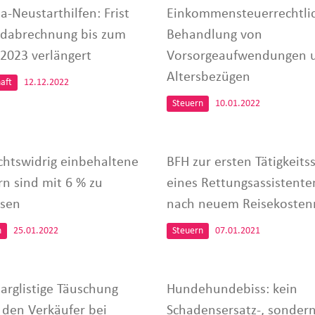
a-Neustarthilfen: Frist
Einkommensteuerrechtli
ndabrechnung bis zum
Behandlung von
.2023 verlängert
Vorsorgeaufwendungen 
Altersbezügen
aft
12.12.2022
Steuern
10.01.2022
chtswidrig einbehaltene
BFH zur ersten Tätigkeits
rn sind mit 6 % zu
eines Rettungsassistente
nsen
nach neuem Reisekosten
n
25.01.2022
Steuern
07.01.2021
 arglistige Täuschung
Hundehundebiss: kein
 den Verkäufer bei
Schadensersatz-, sonder