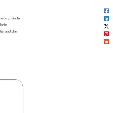
sei zugrunde
chein
fgrund der