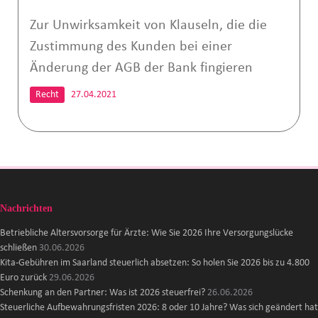
Zur Unwirksamkeit von Klauseln, die die
Zustimmung des Kunden bei einer
Änderung der AGB der Bank fingieren
Recht
27.04.2021
Nachrichten
Betriebliche Altersvorsorge für Ärzte: Wie Sie 2026 Ihre Versorgungslücke
schließen
30.06.2026
Kita-Gebühren im Saarland steuerlich absetzen: So holen Sie 2026 bis zu 4.800
Euro zurück
29.06.2026
Schenkung an den Partner: Was ist 2026 steuerfrei?
26.06.2026
Steuerliche Aufbewahrungsfristen 2026: 8 oder 10 Jahre? Was sich geändert hat