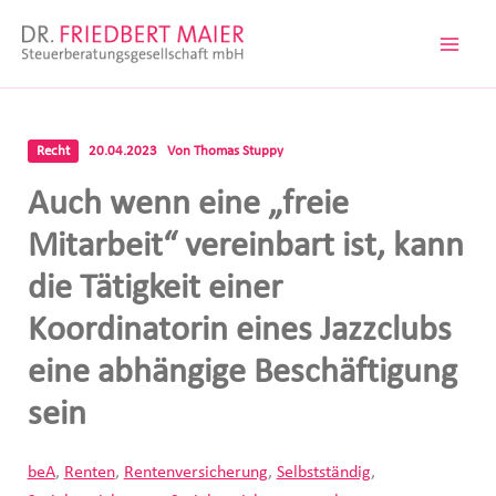
Zum
Inhalt
springen
Recht
20.04.2023
Von
Thomas Stuppy
Auch wenn eine „freie
Mitarbeit“ vereinbart ist, kann
die Tätigkeit einer
Koordinatorin eines Jazzclubs
eine abhängige Beschäftigung
sein
beA
,
Renten
,
Rentenversicherung
,
Selbstständig
,