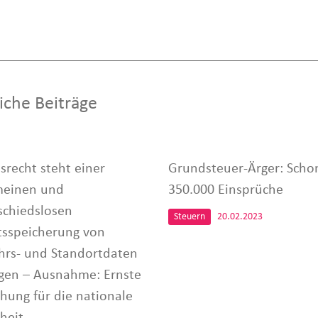
iche Beiträge
srecht steht einer
Grundsteuer-Ärger: Scho
meinen und
350.000 Einsprüche
schiedslosen
Steuern
20.02.2023
tsspeicherung von
hrs- und Standortdaten
gen – Ausnahme: Ernste
hung für die nationale
heit