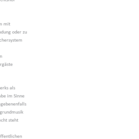
chtshof
m mit
ndung oder zu
echersystem
n
hrgäste
erks als
abe im Sinne
egebenenfalls
ergrundmusik
cht steht
ffentlichen