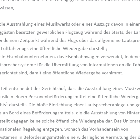
n Rechtssachen befasste Berufungsgericht Bukarest möchte vom Geri
wissen,
die Ausstrahlung eines Musikwerks oder eines Auszugs davon in eine
ggästen besetzten gewerblichen Flugzeug während des Starts, der La
endeinem Zeitpunkt während des Flugs über das allgemeine Lautspr
 Luftfahrzeugs eine öffentliche Wiedergabe darstellt;
ein Eisenbahnunternehmen, das Eisenbahnwagen verwendet, in dene
tsprechersysteme für die Übermittlung von Informationen an die Fa
gerichtet sind, damit eine öffentliche Wiedergabe vornimmt.
teil entscheidet der Gerichtshof, dass die Ausstrahlung eines Musikw
sik in einem Personenbeförderungsmittel eine öffentliche Wiederg
1
hts
darstellt. Die bloße Einrichtung einer Lautsprecheranlage und g
e an Bord eines Beförderungsmittels, die die Ausstrahlung von Hint
stellt dagegen keine solche öffentliche Wiedergabe dar. Das Unionsre
r nationalen Regelung entgegen, wonach das Vorhandensein von
ystemen in Beförderungsmitteln eine widerlegliche Vermutung der ö