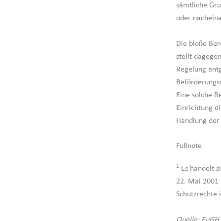
sämtliche Gru
oder nachein
Die bloße Ber
stellt dagege
Regelung ent
Beförderungsm
Eine solche R
Einrichtung d
Handlung der 
Fußnote
1
Es handelt s
22. Mai 2001
Schutzrechte i
Quelle: EuGH