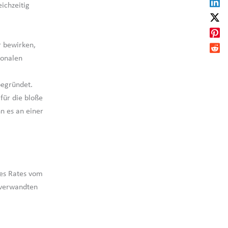
ichzeitig
r bewirken,
ionalen
begründet.
für die bloße
n es an einer
des Rates vom
 verwandten