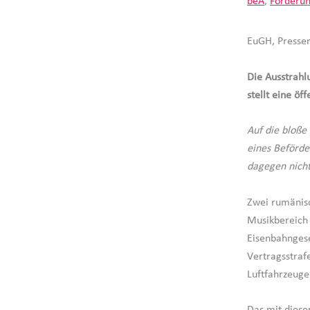
beA
,
Förderu
EuGH, Presse
Die Ausstrahl
stellt eine ö
Auf die bloße
eines Beförde
dagegen nicht
Zwei rumänisc
Musikbereich 
Eisenbahngese
Vertragsstraf
Luftfahrzeug