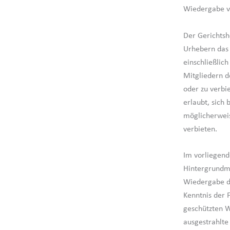
Wiedergabe v
Der Gerichtsh
Urhebern das 
einschließlic
Mitgliedern d
oder zu verbi
erlaubt, sich
möglicherweis
verbieten.
Im vorliegende
Hintergrundmu
Wiedergabe di
Kenntnis der 
geschützten W
ausgestrahlte