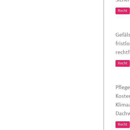
Recht
Gefäl
frist
rechtf
Recht
Pfleg
Koste
Klima
Dachw
Recht