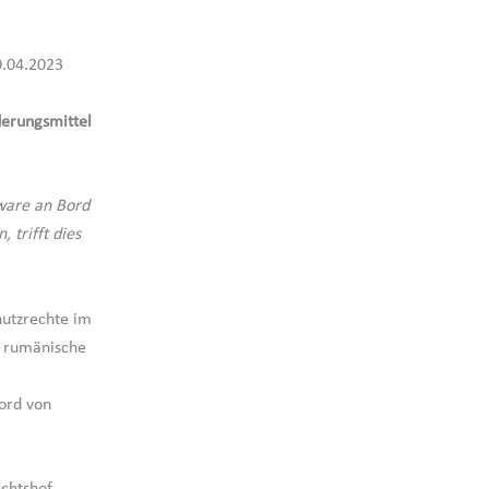
0.04.2023
derungsmittel
tware an Bord
 trifft dies
utzrechte im
e rumänische
ord von