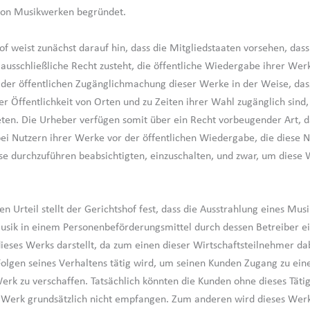
on Musikwerken begründet.
of weist zunächst darauf hin, dass die Mitgliedstaaten vorsehen, das
ausschließliche Recht zusteht, die öffentliche Wiedergabe ihrer Wer
h der öffentlichen Zugänglichmachung dieser Werke in der Weise, das
er Öffentlichkeit von Orten und zu Zeiten ihrer Wahl zugänglich sind,
eten. Die Urheber verfügen somit über ein Recht vorbeugender Art, d
 bei Nutzern ihrer Werke vor der öffentlichen Wiedergabe, die diese 
e durchzuführen beabsichtigten, einzuschalten, und zwar, um diese
n Urteil stellt der Gerichtshof fest, dass die Ausstrahlung eines Mus
sik in einem Personenbeförderungsmittel durch dessen Betreiber ei
eses Werks darstellt, da zum einen dieser Wirtschaftsteilnehmer dab
Folgen seines Verhaltens tätig wird, um seinen Kunden Zugang zu ei
erk zu verschaffen. Tatsächlich könnten die Kunden ohne dieses Tät
 Werk grundsätzlich nicht empfangen. Zum anderen wird dieses Werk