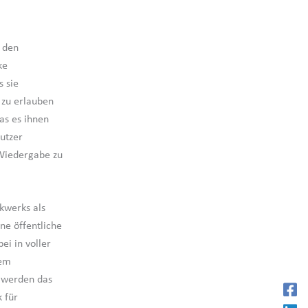
s den
ke
s sie
 zu erlauben
as es ihnen
Nutzer
 Wiedergabe zu
ikwerks als
ne öffentliche
ei in voller
nem
igwerden das
 für