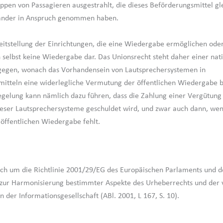
ppen von Passagieren ausgestrahlt, die dieses Beförderungsmittel gle
ander in Anspruch genommen haben.
eitstellung der Einrichtungen, die eine Wiedergabe ermöglichen ode
n selbst keine Wiedergabe dar. Das Unionsrecht steht daher einer nat
gegen, wonach das Vorhandensein von Lautsprechersystemen in
itteln eine widerlegliche Vermutung der öffentlichen Wiedergabe 
egelung kann nämlich dazu führen, dass die Zahlung einer Vergütung 
ieser Lautsprechersysteme geschuldet wird, und zwar auch dann, wen
öffentlichen Wiedergabe fehlt.
ich um die Richtlinie 2001/29/EG des Europäischen Parlaments und 
 zur Harmonisierung bestimmter Aspekte des Urheberrechts und der
n der Informationsgesellschaft (ABl. 2001, L 167, S. 10).