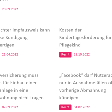
20.09.2022
schter Impfausweis kann
Kosten der
lose Kündigung
Kindertagesförderung für
ertigen
Pflegekind
21.04.2022
Recht
28.10.2022
eversicherung muss
„Facebook“ darf Nutzera
n für Einbau einer
nur in Ausnahmefällen o
anlage in eine
vorherige Abmahnung
ohnung nicht tragen
kündigen
07.09.2022
Recht
04.02.2022