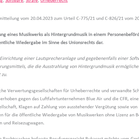
ng
,
Software
,
Strafe
,
Urheberrecht
mitteilung vom 20.04.2023 zum Urteil C-775/21 und C-826/21 vom 2
ung eines Musikwerks als Hintergrundmusik in einem Personenbeför
ffentliche Wiedergabe im Sinne des Unionsrechts dar.
 Einrichtung einer Lautsprecheranlage und gegebenenfalls einer Sof
rungsmittels, die die Ausstrahlung von Hintergrundmusik ermöglichen,
 zu.
he Verwertungsgesellschaften für Urheberrechte und verwandte Sch
erhoben gegen das Luftfahrtunternehmen Blue Air und die CFR, ein
llschaft, Klagen auf Zahlung von ausstehender Vergütung sowie von
en für die öffentliche Wiedergabe von Musikwerken ohne Lizenz an B
en und Reisezugwagen.