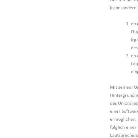
Das mit diese
insbesondere 
ob 
Flu
irg
des
ob 
Lau
ein
Mit seinem Ur
Hintergrundmu
des Unionsrec
einer Softwar
ermöglichen, 
folglich eine
Lautsprechers