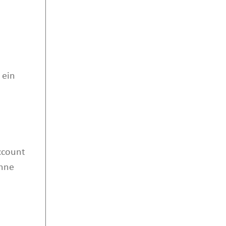
 ein
ccount
hne