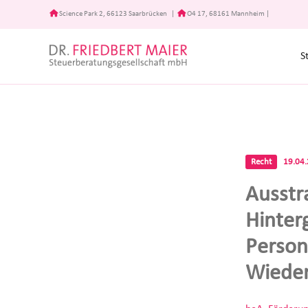
Zum
Science Park 2, 66123 Saarbrücken
|
O4 17, 68161 Mannheim
|
Inhalt
springen
S
Recht
19.04
Ausstr
Hinter
Person
Wiede