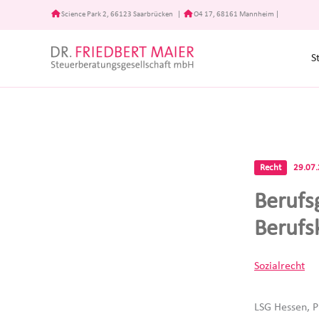
Zum
Science Park 2, 66123 Saarbrücken
|
O4 17, 68161 Mannheim
|
Inhalt
springen
S
Recht
29.07
Berufs
Berufs
Sozialrecht
LSG Hessen, P