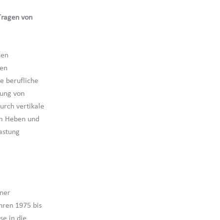
Tragen von
hen
ten
e berufliche
nung von
urch vertikale
em Heben und
astung
iner
hren 1975 bis
se in die