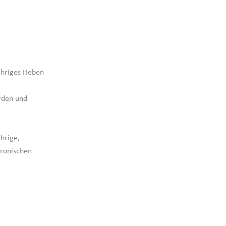
ähriges Heben
rden und
hrige,
hronischen