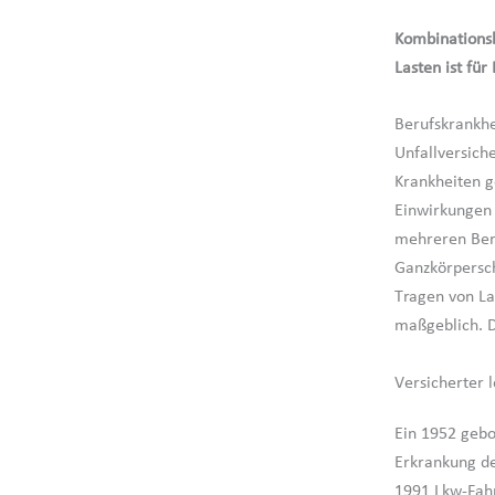
Kombinations
Lasten ist fü
Berufskrankhe
Unfallversich
Krankheiten g
Einwirkungen 
mehreren Beru
Ganzkörpersc
Tragen von La
maßgeblich. D
Versicherter 
Ein 1952 gebo
Erkrankung de
1991 Lkw-Fahr