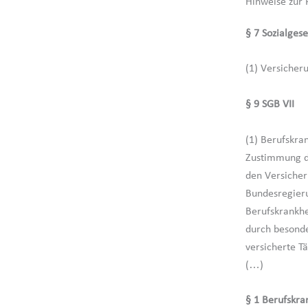
Hinweise zur 
§ 7 Sozialges
(1) Versicher
§ 9 SGB VII
(1) Berufskra
Zustimmung de
den Versicher
Bundesregieru
Berufskrankhe
durch besonde
versicherte T
(…)
§ 1 Berufskra