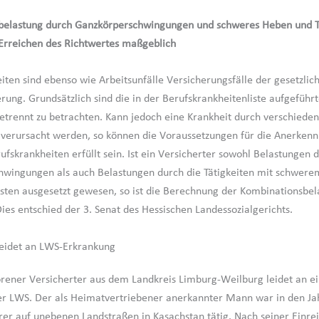
belastung durch Ganzkörperschwingungen und schweres Heben und 
r Erreichen des Richtwertes maßgeblich
iten sind ebenso wie Arbeitsunfälle Versicherungsfälle der gesetzlic
erung. Grundsätzlich sind die in der Berufskrankheitenliste aufgeführ
etrennt zu betrachten. Kann jedoch eine Krankheit durch verschieden
verursacht werden, so können die Voraussetzungen für die Anerken
fskrankheiten erfüllt sein. Ist ein Versicherter sowohl Belastungen d
hwingungen als auch Belastungen durch die Tätigkeiten mit schwer
sten ausgesetzt gewesen, so ist die Berechnung der Kombinationsbel
ies entschied der 3. Senat des Hessischen Landessozialgerichts.
leidet an LWS-Erkrankung
rener Versicherter aus dem Landkreis Limburg-Weilburg leidet an e
r LWS. Der als Heimatvertriebener anerkannter Mann war in den Ja
er auf unebenen Landstraßen in Kasachstan tätig. Nach seiner Einrei