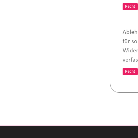
Recht
Ableh
für so
Wider
verfa
Recht