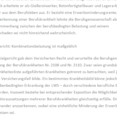
k arbeitete er als Gießereiwerker, Betonfertigteilbauer und Lagerarb
r aus dem Berufsleben aus. Er bezieht eine Erwerbsminderungsrente
erkennung einer Berufskrankheit lehnte die Berufsgenossenschaft ab
mmenhang zwischen der berufsbedingten Belastung und seinem
chaden sei nicht hinreichend wahrscheinlich.
ericht: Kombinationsbelastung ist maßgeblich
ialgericht gab dem Versicherten Recht und verurteilte die Berufsge
ng der Berufskrankheiten Nr. 2108 und Nr. 2110. Zwar seien grundsätz
nkheitenliste aufgeführten Krankheiten getrennt zu betrachten, weil 
 Versicherungsfall bilde. Ein bestimmtes Krankheitsbild könne jedoch
benbedingten Erkrankung der LWS – durch verschiedene berufliche 
rden. Insoweit bestehe bei entsprechender Exposition die Möglichkeit
 Voraussetzungen mehrerer Berufskrankheiten gleichzeitig erfülle. Di
ander anzuerkennen, wobei eine einheitliche Minderung der Erwerb
tzen sei.