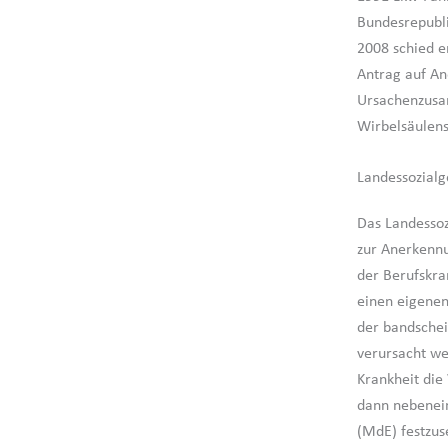
Bundesrepubli
2008 schied e
Antrag auf An
Ursachenzusa
Wirbelsäulens
Landessozialg
Das Landessoz
zur Anerkennu
der Berufskra
einen eigenen
der bandschei
verursacht we
Krankheit die
dann nebenein
(MdE) festzuse