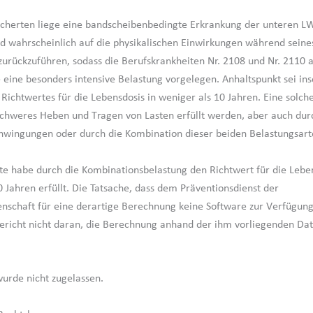
cherten liege eine bandscheibenbedingte Erkrankung der unteren LW
nd wahrscheinlich auf die physikalischen Einwirkungen während seine
zurückzuführen, sodass die Berufskrankheiten Nr. 2108 und Nr. 2110
e eine besonders intensive Belastung vorgelegen. Anhaltspunkt sei in
 Richtwertes für die Lebensdosis in weniger als 10 Jahren. Eine solch
chweres Heben und Tragen von Lasten erfüllt werden, aber auch dur
wingungen oder durch die Kombination dieser beiden Belastungsart
te habe durch die Kombinationsbelastung den Richtwert für die Leben
0 Jahren erfüllt. Die Tatsache, dass dem Präventionsdienst der
nschaft für eine derartige Berechnung keine Software zur Verfügung
ericht nicht daran, die Berechnung anhand der ihm vorliegenden Dat
.
wurde nicht zugelassen.