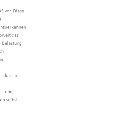
S vor. Diese
s
 anzuerkennen
soweit das
e Belastung
ch
en.
sdosis in
 stehe,
en selbst