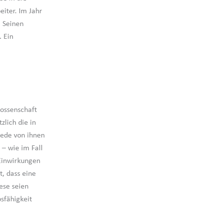
eiter. Im Jahr
. Seinen
. Ein
nossenschaft
lich die in
jede von ihnen
 – wie im Fall
Einwirkungen
, dass eine
ese seien
sfähigkeit