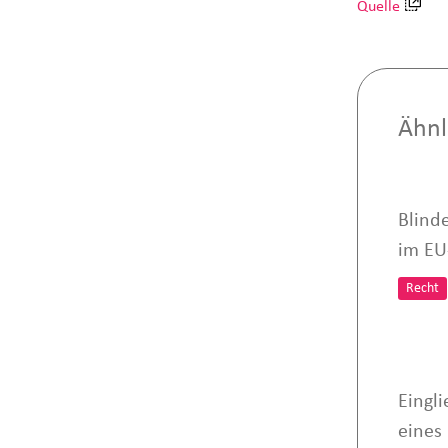
Quelle
Ähnl
Blind
im EU
Recht
Eingl
eines